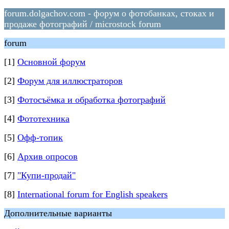
forum.dolgachov.com - форум о фотобанках, стоках и
продаже фотографий / microstock forum
forum
[1]
Основной форум
[2]
Форум для иллюстраторов
[3]
Фотосъёмка и обработка фотографий
[4]
Фототехника
[5]
Офф-топик
[6]
Архив опросов
[7]
"Купи-продай"
[8]
International forum for English speakers
Дополнительные варианты