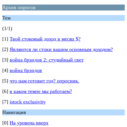
Архив опросов
Тем
(1/1)
[1]
Твой стоковый доход в месяц $?
[2]
Являются ли стоки вашим основным доходом?
[3]
война брэндов 2: студийный свет
[4]
война брэндов
[5]
что нам готовит год? опросник.
[6]
в каком темпе мы работаем?
[7]
istock exclusivity
Навигация
[0]
На уровень вверх