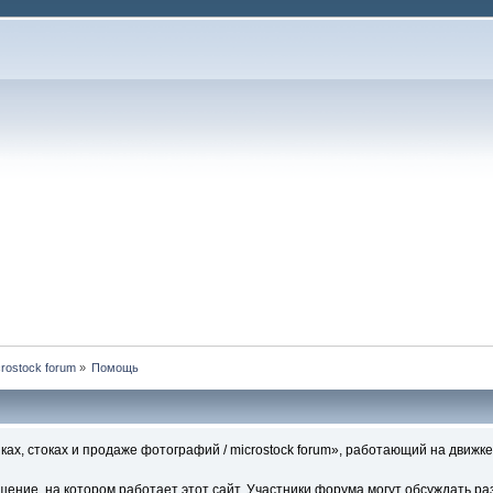
rostock forum
»
Помощь
ах, стоках и продаже фотографий / microstock forum», работающий на движке
ние, на котором работает этот сайт. Участники форума могут обсуждать ра