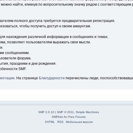
ожно найти, кликнув по вопросительному значку рядом с соответствующим р
вателям полного доступа требуется предварительная регистрация.
зоваться, чтобы получить доступ к своим аккаунтам.
для нахождения различной информации в сообщениях и темах.
ума, позволяет пользователям выражать свои мысли.
и.
ыми сообщениями.
ьзователи форума.
ытия, праздники и дни рождения.
обенности SMF.
ментации
. На странице
Благодарности
перечислены люди, поспособствовавш
SMF 2.0.10
|
SMF © 2011
,
Simple Machines
SMFAds
for
Free Forums
XHTML
RSS
Мобильная версия