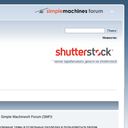
Новости:
начни зарабатывать деньги на shutterstock
 Simple Machines® Forum (SMF)!
зличные темы в отдельных разделах и пользоваться рядом