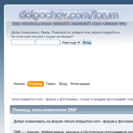
Добро пожаловать,
Гость
. Пожалуйста,
войдите
или
зарегистрируйтесь
.
Не получили
письмо с кодом активации
?
Начало
Помощь
Поиск
Вход
Регистрация
forum.dolgachov.com - форум о фотобанках, стоках и продаже фотографий / mic
Помощь пользователям SMF
Добро пожаловать на форум «forum.dolgachov.com - форум о фотобанк
SMF — лучшее, эффективное, мощное и бесплатное программное реше