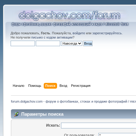
Добро пожаловать,
Гость
. Пожалуйста,
войдите
или
зарегистрируйтесь
.
Не получили
письмо с кодом активации
?
Начало
Помощь
Поиск
Вход
Регистрация
forum.dolgachov.com - форум о фотобанках, стоках и продаже фотографий / micr
Параметры поиска
Искать:
От пользователя: