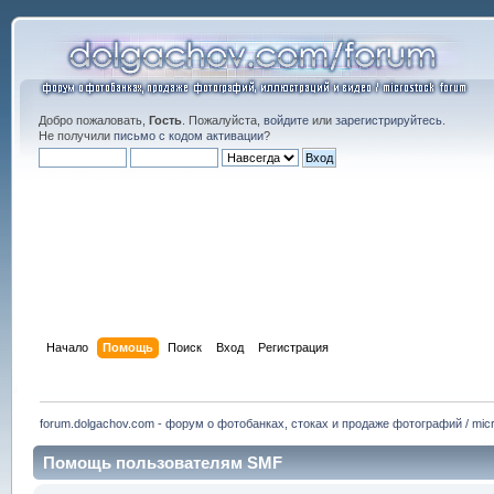
Добро пожаловать,
Гость
. Пожалуйста,
войдите
или
зарегистрируйтесь
.
Не получили
письмо с кодом активации
?
Начало
Помощь
Поиск
Вход
Регистрация
forum.dolgachov.com - форум о фотобанках, стоках и продаже фотографий / micr
Помощь пользователям SMF