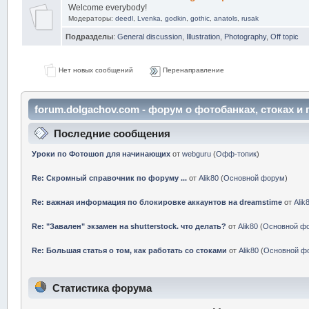
Welcome everybody!
Модераторы:
deedl
,
Lvenka
,
godkin
,
gothic
,
anatols
,
rusak
Подразделы
:
General discussion
,
Illustration
,
Photography
,
Off topic
Нет новых сообщений
Перенаправление
forum.dolgachov.com - форум о фотобанках, стоках 
центр
Последние сообщения
Уроки по Фотошоп для начинающих
от
webguru
(
Офф-топик
)
Re: Скромный справочник по форуму ...
от
Alik80
(
Основной форум
)
Re: важная информация по блокировке аккаунтов на dreamstime
от
Alik
Re: "Завален" экзамен на shutterstock. что делать?
от
Alik80
(
Основной ф
Re: Большая статья о том, как работать со стоками
от
Alik80
(
Основной ф
Статистика форума