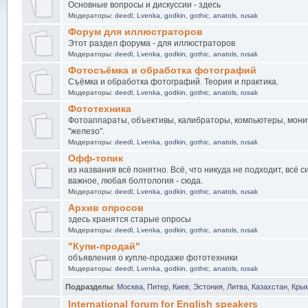
Основные вопросы и дискуссии - здесь
Модераторы:
deedl
,
Lvenka
,
godkin
,
gothic
,
anatols
,
rusak
Форум для иллюстраторов
Этот раздел форума - для иллюстраторов
Модераторы:
deedl
,
Lvenka
,
godkin
,
gothic
,
anatols
,
rusak
Фотосъёмка и обработка фотографий
Съёмка и обработка фотографий. Теория и практика.
Модераторы:
deedl
,
Lvenka
,
godkin
,
gothic
,
anatols
,
rusak
Фототехника
Фотоаппараты, объективы, калибраторы, компьютеры, мони
"железо".
Модераторы:
deedl
,
Lvenka
,
godkin
,
gothic
,
anatols
,
rusak
Офф-топик
из названия всё понятно. Всё, что никуда не подходит, всё 
важное, любая болтология - сюда.
Модераторы:
deedl
,
Lvenka
,
godkin
,
gothic
,
anatols
,
rusak
Архив опросов
здесь хранятся старые опросы
Модераторы:
deedl
,
Lvenka
,
godkin
,
gothic
,
anatols
,
rusak
"Купи-продай"
объявления о купле-продаже фототехники
Модераторы:
deedl
,
Lvenka
,
godkin
,
gothic
,
anatols
,
rusak
Подразделы
:
Москва
,
Питер
,
Киев
,
Эстония
,
Литва
,
Казахстан
,
Кры
International forum for English speakers