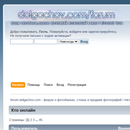
Добро пожаловать,
Гость
. Пожалуйста,
войдите
или
зарегистрируйтесь
.
Не получили
письмо с кодом активации
?
Начало
Помощь
Поиск
Вход
Регистрация
forum.dolgachov.com - форум о фотобанках, стоках и продаже фотографий / micr
Кто онлайн
Страницы: [
1
]
2
3
...
45
Пользователь
Врем