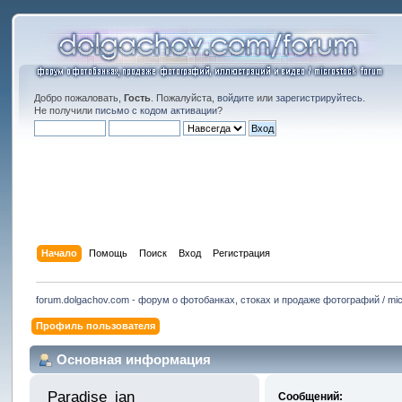
Добро пожаловать,
Гость
. Пожалуйста,
войдите
или
зарегистрируйтесь
.
Не получили
письмо с кодом активации
?
Начало
Помощь
Поиск
Вход
Регистрация
forum.dolgachov.com - форум о фотобанках, стоках и продаже фотографий / mic
Профиль пользователя
Основная информация
Paradise_jan 
Сообщений: