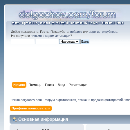
Добро пожаловать,
Гость
. Пожалуйста,
войдите
или
зарегистрируйтесь
.
Не получили
письмо с кодом активации
?
Начало
Помощь
Поиск
Вход
Регистрация
forum.dolgachov.com - форум о фотобанках, стоках и продаже фотографий / mic
Профиль пользователя
Основная информация