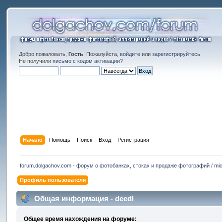
Добро пожаловать,
Гость
. Пожалуйста,
войдите
или
зарегистрируйтесь
.
Не получили
письмо с кодом активации
?
Начало
Помощь
Поиск
Вход
Регистрация
forum.dolgachov.com - форум о фотобанках, стоках и продаже фотографий / mic
Профиль пользователя
Общая информация - deedl
Общее время нахождения на форуме: