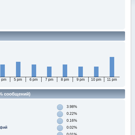
4 pm
5 pm
6 pm
7 pm
8 pm
9 pm
10 pm
11 pm
(% сообщений)
3.98%
0.22%
0.16%
афий
0.02%
0.01%