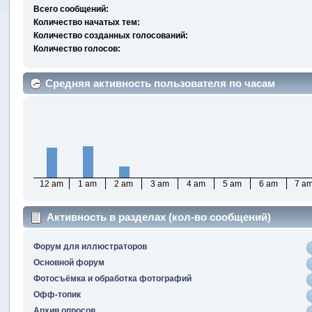
Всего сообщений:
Количество начатых тем:
Количество созданных голосований:
Количество голосов:
Средняя активность пользователя по часам
12 am
1 am
2 am
3 am
4 am
5 am
6 am
7 a
Активность в разделах (кол-во сообщений)
Форум для иллюстраторов
Основной форум
Фотосъёмка и обработка фотографий
Офф-топик
Архив опросов