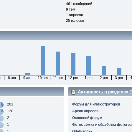
461 сообщений
9 тем
1 опросов
25 голосов
m
8 am
9 am
10 am
11 am
12 pm
1 pm
2 pm
3 pm
Активность в разделах 
203
Форум для иллюстраторов
120
Архив опросов
2
Основной форум
1
Фотосъёмка и обработка фотогр
1
Офф-топик