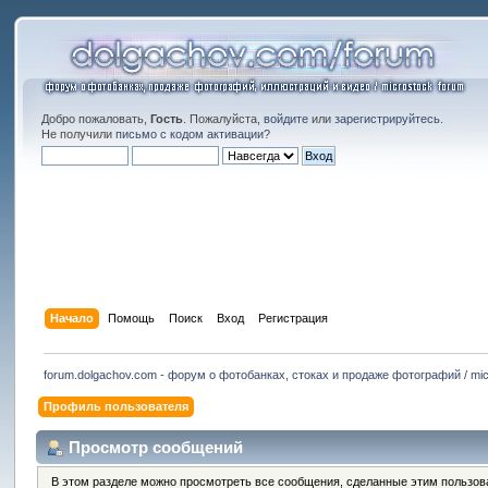
Добро пожаловать,
Гость
. Пожалуйста,
войдите
или
зарегистрируйтесь
.
Не получили
письмо с кодом активации
?
Начало
Помощь
Поиск
Вход
Регистрация
forum.dolgachov.com - форум о фотобанках, стоках и продаже фотографий / mic
Профиль пользователя
Просмотр сообщений
В этом разделе можно просмотреть все сообщения, сделанные этим пользов