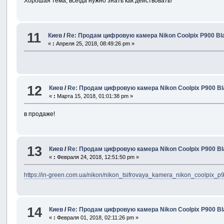
Хорошая тема, всегда нужно знать как действовать!
11
Киев
/
Re: Продам цифровую камера Nikon Coolpix P900 Bl
«
:
Апреля 25, 2018, 08:49:26 pm »
12
Киев
/
Re: Продам цифровую камера Nikon Coolpix P900 Bl
«
:
Марта 15, 2018, 01:01:38 pm »
в продаже!
13
Киев
/
Re: Продам цифровую камера Nikon Coolpix P900 Bl
«
:
Февраля 24, 2018, 12:51:50 pm »
https://in-green.com.ua/nikon/nikon_tsifrovaya_kamera_nikon_coolpix_p
14
Киев
/
Re: Продам цифровую камера Nikon Coolpix P900 Bl
«
:
Февраля 01, 2018, 02:11:26 pm »