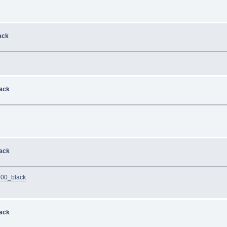
ack
ack
ack
900_black
ack