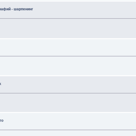
рафий - шарпенинг
k
го