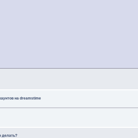
каунтов на dreamstime
о делать?