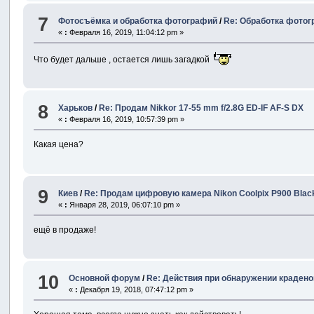
7
Фотосъёмка и обработка фотографий
/
Re: Обработка фотог
«
:
Февраля 16, 2019, 11:04:12 pm »
Что будет дальше , остается лишь загадкой
8
Харьков
/
Re: Продам Nikkor 17-55 mm f/2.8G ED-IF AF-S DX
«
:
Февраля 16, 2019, 10:57:39 pm »
Какая цена?
9
Киев
/
Re: Продам цифровую камера Nikon Coolpix P900 Blac
«
:
Января 28, 2019, 06:07:10 pm »
ещё в продаже!
10
Основной форум
/
Re: Действия при обнаружении крадено
«
:
Декабря 19, 2018, 07:47:12 pm »