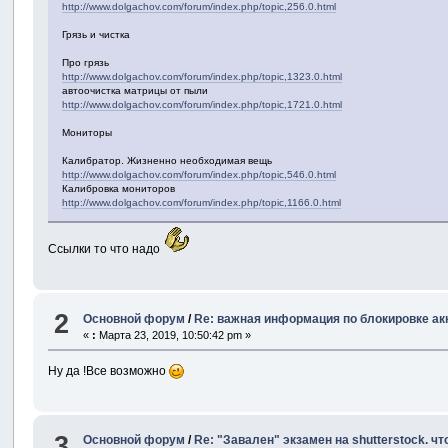
http://www.dolgachov.com/forum/index.php/topic,256.0.html
Грязь и чистка
Про грязь
http://www.dolgachov.com/forum/index.php/topic,1323.0.html
автоочистка матрицы от пыли
http://www.dolgachov.com/forum/index.php/topic,1721.0.html
Мониторы
Калибратор. Жизненно необходимая вещь
http://www.dolgachov.com/forum/index.php/topic,546.0.html
Калибровка мониторов
http://www.dolgachov.com/forum/index.php/topic,1166.0.html
Ссылки то что надо
2
Основной форум
/
Re: важная информация по блокировке ак
«
:
Марта 23, 2019, 10:50:42 pm »
Ну да !Все возможно
3
Основной форум
/
Re: "Завален" экзамен на shutterstock. чт