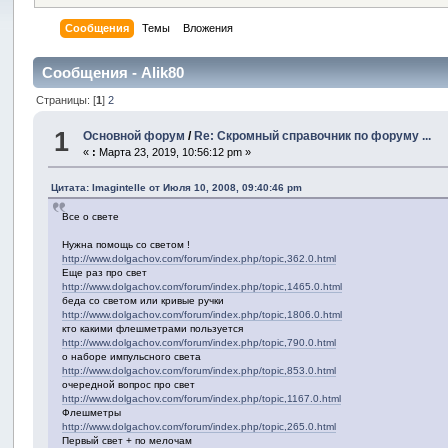
Сообщения
Темы
Вложения
Сообщения - Alik80
Страницы: [
1
]
2
1
Основной форум
/
Re: Скромный справочник по форуму ...
«
:
Марта 23, 2019, 10:56:12 pm »
Цитата: Imagintelle от Июля 10, 2008, 09:40:46 pm
Все о свете
Нужна помощь со светом !
http://www.dolgachov.com/forum/index.php/topic,362.0.html
Еще раз про свет
http://www.dolgachov.com/forum/index.php/topic,1465.0.html
беда со светом или кривые ручки
http://www.dolgachov.com/forum/index.php/topic,1806.0.html
кто какими флешметрами пользуется
http://www.dolgachov.com/forum/index.php/topic,790.0.html
о наборе импульсного света
http://www.dolgachov.com/forum/index.php/topic,853.0.html
очередной вопрос про свет
http://www.dolgachov.com/forum/index.php/topic,1167.0.html
Флешметры
http://www.dolgachov.com/forum/index.php/topic,265.0.html
Первый свет + по мелочам