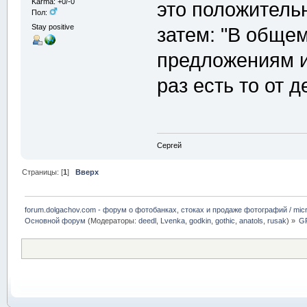
Karma: +0/-0
это положительн
Пол:
Stay positive
затем: "В обще
предложениям и 
раз есть то от 
Сергей
Страницы: [
1
]
Вверх
forum.dolgachov.com - форум о фотобанках, стоках и продаже фотографий / micr
Основной форум
(Модераторы:
deedl
,
Lvenka
,
godkin
,
gothic
,
anatols
,
rusak
) »
GF