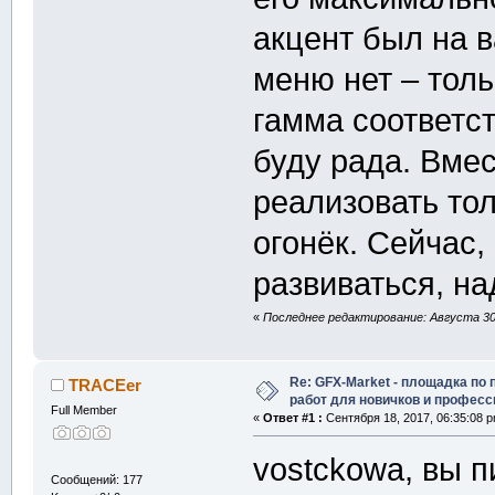
акцент был на 
меню нет – толь
гамма соответс
буду рада. Вме
реализовать тол
огонёк. Сейчас,
развиваться, н
«
Последнее редактирование: Августа 30,
Re: GFX-Market - площадка по
TRACEer
работ для новичков и профес
Full Member
«
Ответ #1 :
Сентября 18, 2017, 06:35:08 
vostckowa, вы п
Сообщений: 177