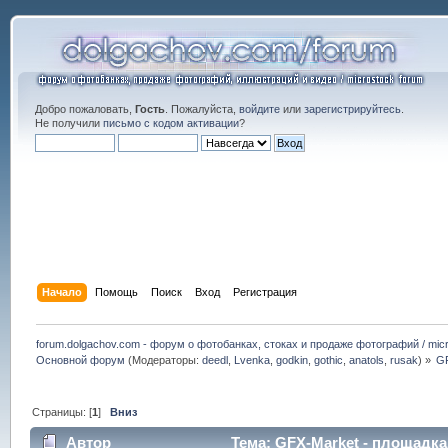
Добро пожаловать,
Гость
. Пожалуйста,
войдите
или
зарегистрируйтесь
.
Не получили
письмо с кодом активации
?
Начало
Помощь
Поиск
Вход
Регистрация
forum.dolgachov.com - форум о фотобанках, стоках и продаже фотографий / micr
Основной форум
(Модераторы:
deedl
,
Lvenka
,
godkin
,
gothic
,
anatols
,
rusak
) »
GF
Страницы: [
1
]
Вниз
Автор
Тема: GFX-Market - площадк