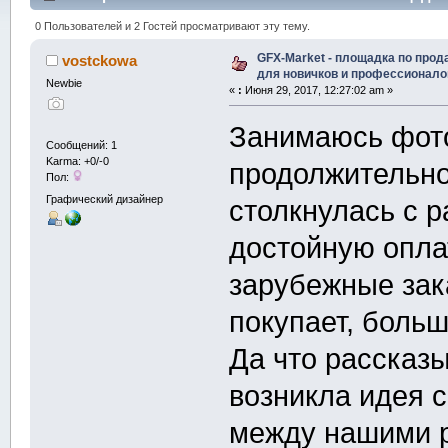
(Прочитано 27293 раз)
0 Пользователей и 2 Гостей просматривают эту тему.
GFX-Market - площадка по прод
vostckowa
для новичков и профессионало
Newbie
«
:
Июня 29, 2017, 12:27:02 am »
Занимаюсь фот
Сообщений: 1
Karma: +0/-0
продолжительно
Пол:
Графический дизайнер
столкнулась с 
достойную оплат
зарубежные зака
покупает, больш
Да что рассказы
возникла идея 
между нашими р