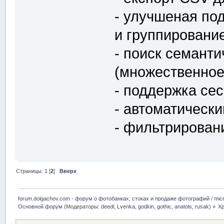
- улучшеная по
и группировани
- поиск семанти
(множественное/
- поддержка се
- автоматическ
- фильтрирован
Страницы:
1
[
2
]
Вверх
forum.dolgachov.com - форум о фотобанках, стоках и продаже фотографий / micr
Основной форум
(Модераторы:
deedl
,
Lvenka
,
godkin
,
gothic
,
anatols
,
rusak
) »
Xp