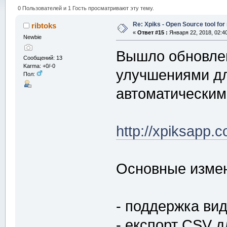
0 Пользователей и 1 Гость просматривают эту тему.
Re: Xpiks - Open Source tool fo
ribtoks
«
Ответ #15 :
Января 22, 2018, 02:4
Newbie
Вышло обновлен
Сообщений: 13
Karma: +0/-0
улучшениями дл
Пол:
автоматическим
http://xpiksapp.
Основные изме
- поддержка ви
- експорт CSV д