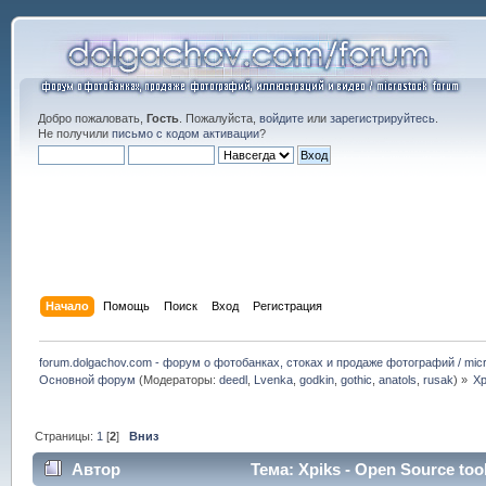
Добро пожаловать,
Гость
. Пожалуйста,
войдите
или
зарегистрируйтесь
.
Не получили
письмо с кодом активации
?
Начало
Помощь
Поиск
Вход
Регистрация
forum.dolgachov.com - форум о фотобанках, стоках и продаже фотографий / micr
Основной форум
(Модераторы:
deedl
,
Lvenka
,
godkin
,
gothic
,
anatols
,
rusak
) »
Xp
Страницы:
1
[
2
]
Вниз
Автор
Тема: Xpiks - Open Source too