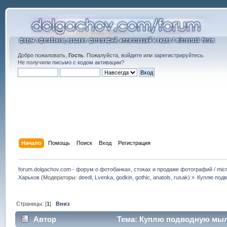
Добро пожаловать,
Гость
. Пожалуйста,
войдите
или
зарегистрируйтесь
.
Не получили
письмо с кодом активации
?
Начало
Помощь
Поиск
Вход
Регистрация
forum.dolgachov.com - форум о фотобанках, стоках и продаже фотографий / micr
Харьков
(Модераторы:
deedl
,
Lvenka
,
godkin
,
gothic
,
anatols
,
rusak
) »
Куплю под
Страницы: [
1
]
Вниз
Автор
Тема: Куплю подводную мыль