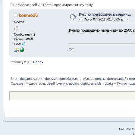
0 Пользователей и 2 Гостей просматривают эту тему.
Куплю подводную мыльницу
kosmo26
«
:
Июля 07, 2011, 01:48:05 am »
Newbie
Куплю подводную мыльницу до 2500 г
Сообщений: 2
Karma: +0/-0
Пол:
тут
Страницы: [
1
]
Вверх
forum.dolgachov.com - форум о фотобанках, стоках и продаже фотографий / micr
Харьков
(Модераторы:
deedl
,
Lvenka
,
godkin
,
gothic
,
anatols
,
rusak
) »
Куплю под
SMF 2.0.1
S