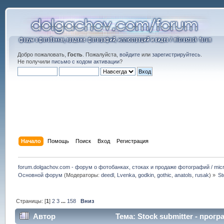
Добро пожаловать,
Гость
. Пожалуйста,
войдите
или
зарегистрируйтесь
.
Не получили
письмо с кодом активации
?
Начало
Помощь
Поиск
Вход
Регистрация
forum.dolgachov.com - форум о фотобанках, стоках и продаже фотографий / micr
Основной форум
(Модераторы:
deedl
,
Lvenka
,
godkin
,
gothic
,
anatols
,
rusak
) »
St
Страницы: [
1
]
2
3
...
158
Вниз
Автор
Тема: Stock submitter - прог