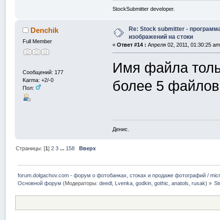
StockSubmitter developer.
Re: Stock submitter - программ
Denchik
изображений на стоки
Full Member
«
Ответ #14 :
Апреля 02, 2011, 01:30:25 am
Имя файла толь
Сообщений: 177
Karma: +2/-0
более 5 файлов 
Пол:
Денис.
Страницы: [
1
]
2
3
...
158
Вверх
forum.dolgachov.com - форум о фотобанках, стоках и продаже фотографий / micr
Основной форум
(Модераторы:
deedl
,
Lvenka
,
godkin
,
gothic
,
anatols
,
rusak
) »
St