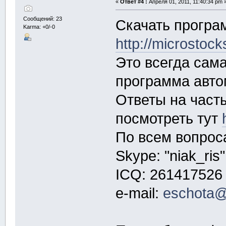
«
Ответ #4 :
Апреля 01, 2011, 11:40:34 pm 
Сообщений: 23
Скачать програ
Karma: +0/-0
http://microstoc
Это всегда сама
программа авто
Ответы на част
посмотреть тут
По всем вопрос
Skype: "niak_ris"
ICQ: 261417526
e-mail:
eschota@