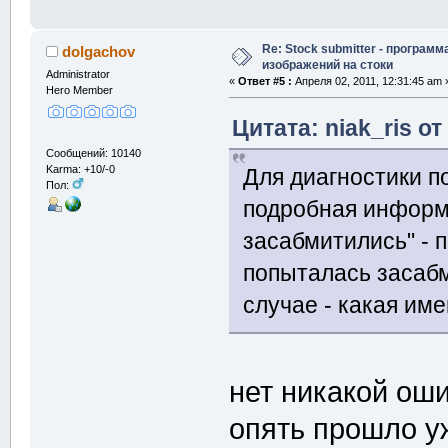
Re: Stock submitter - программ
dolgachov
изображений на стоки
Administrator
«
Ответ #5 :
Апреля 02, 2011, 12:31:45 am 
Hero Member
Цитата: niak_ris от
Сообщений: 10140
Karma: +10/-0
Для диагностики п
Пол:
подробная информа
засабмитились" - 
попыталась засабм
случае - какая им
нет никакой оши
опять прошло уж