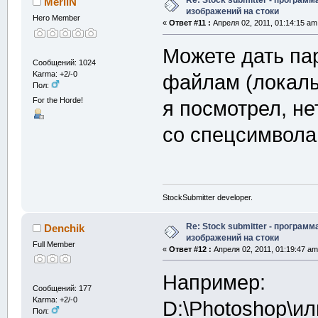
Re: Stock submitter - программ
MerliN
изображений на стоки
Hero Member
«
Ответ #11 :
Апреля 02, 2011, 01:14:15 am
Можете дать па
Сообщений: 1024
Karma: +2/-0
файлам (локаль
Пол:
For the Horde!
я посмотрел, н
со спецсимвола
StockSubmitter developer.
Re: Stock submitter - программ
Denchik
изображений на стоки
Full Member
«
Ответ #12 :
Апреля 02, 2011, 01:19:47 am
Например:
Сообщений: 177
Karma: +2/-0
D:\Photoshop\ил
Пол: