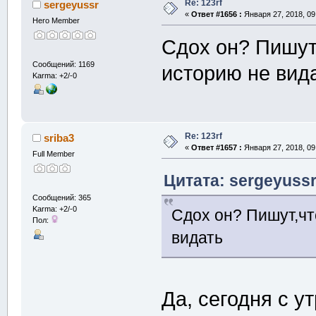
Re: 123rf
sergeyussr
«
Ответ #1656 :
Января 27, 2018, 09
Hero Member
Сдох он? Пишут
Сообщений: 1169
историю не вид
Karma: +2/-0
Re: 123rf
sriba3
«
Ответ #1657 :
Января 27, 2018, 09
Full Member
Цитата: sergeyussr
Сообщений: 365
Karma: +2/-0
Сдох он? Пишут,чт
Пол:
видать
Да, сегодня с у