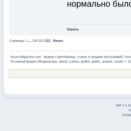
нормально было
Марина.
Страницы:
1
...
109
110
[
111
]
Вверх
forum.dolgachov.com - форум о фотобанках, стоках и продаже фотографий / micr
Основной форум
(Модераторы:
deedl
,
Lvenka
,
godkin
,
gothic
,
anatols
,
rusak
) »
12
SMF 2.0.1
S
XHTM