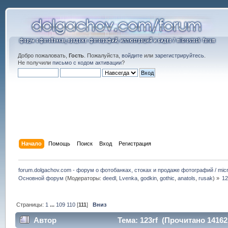
Добро пожаловать,
Гость
. Пожалуйста,
войдите
или
зарегистрируйтесь
.
Не получили
письмо с кодом активации
?
Начало
Помощь
Поиск
Вход
Регистрация
forum.dolgachov.com - форум о фотобанках, стоках и продаже фотографий / micr
Основной форум
(Модераторы:
deedl
,
Lvenka
,
godkin
,
gothic
,
anatols
,
rusak
) »
12
Страницы:
1
...
109
110
[
111
]
Вниз
Автор
Тема: 123rf (Прочитано 14162