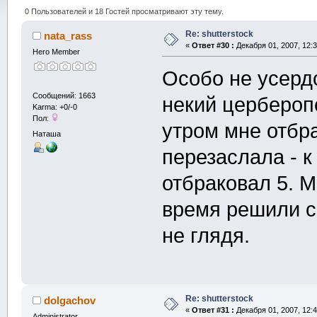
0 Пользователей и 18 Гостей просматривают эту тему.
Re: shutterstock
nata_rass
«
Ответ #30 :
Декабря 01, 2007, 12:3
Hero Member
Особо не усердс
Сообщений: 1663
некий цербероп
Karma: +0/-0
Пол:
утром мне отбра
Наташа
перезаслала - к 
отбраковал 5. М
время решили с
не глядя.
Re: shutterstock
dolgachov
«
Ответ #31 :
Декабря 01, 2007, 12:4
Administrator