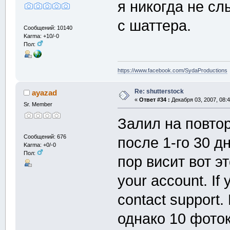
я никогда не с
с шаттера.
Сообщений: 10140
Karma: +10/-0
Пол:
https://www.facebook.com/SydaProductions
Re: shutterstock
ayazad
«
Ответ #34 :
Декабря 03, 2007, 08:4
Sr. Member
Залил на повто
Сообщений: 676
после 1-го 30 д
Karma: +0/-0
Пол:
пор висит вот эт
your account. If 
contact support.
однако 10 фоток