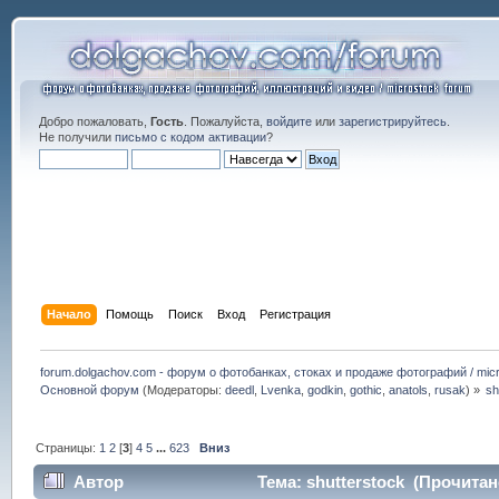
Добро пожаловать,
Гость
. Пожалуйста,
войдите
или
зарегистрируйтесь
.
Не получили
письмо с кодом активации
?
Начало
Помощь
Поиск
Вход
Регистрация
forum.dolgachov.com - форум о фотобанках, стоках и продаже фотографий / micr
Основной форум
(Модераторы:
deedl
,
Lvenka
,
godkin
,
gothic
,
anatols
,
rusak
) »
sh
Страницы:
1
2
[
3
]
4
5
...
623
Вниз
Автор
Тема: shutterstock (Прочитан