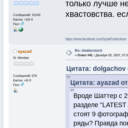
только лучше не
хвастовства. есл
Сообщений: 10140
Karma: +10/-0
Пол:
https://www.facebook.com/SydaProductions
Re: shutterstock
ayazad
«
Ответ #41 :
Декабря 05, 2007, 07:0
Sr. Member
Цитата: dolgachov 
Сообщений: 676
Karma: +0/-0
Цитата: ayazad от
Пол:
Вроде Шаттер с 2
разделе "LATES
стоят 9 фотографи
ряды? Правда пок