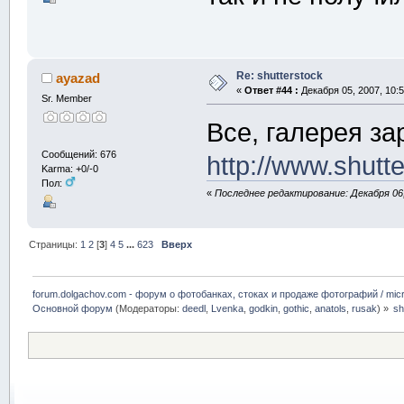
Re: shutterstock
ayazad
«
Ответ #44 :
Декабря 05, 2007, 10:5
Sr. Member
Все, галерея за
Сообщений: 676
http://www.shutt
Karma: +0/-0
Пол:
«
Последнее редактирование: Декабря 06,
Страницы:
1
2
[
3
]
4
5
...
623
Вверх
forum.dolgachov.com - форум о фотобанках, стоках и продаже фотографий / micr
Основной форум
(Модераторы:
deedl
,
Lvenka
,
godkin
,
gothic
,
anatols
,
rusak
) »
sh