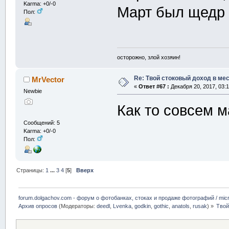
Karma: +0/-0
Март был щедр
Пол:
осторожно, злой хозяин!
Re: Твой стоковый доход в мес
MrVector
«
Ответ #67 :
Декабря 20, 2017, 03:1
Newbie
Как то совсем 
Сообщений: 5
Karma: +0/-0
Пол:
Страницы:
1
...
3
4
[
5
]
Вверх
forum.dolgachov.com - форум о фотобанках, стоках и продаже фотографий / micr
Архив опросов
(Модераторы:
deedl
,
Lvenka
,
godkin
,
gothic
,
anatols
,
rusak
) »
Твой