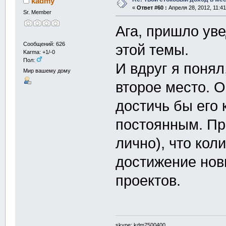
kadmy
«
Ответ #60 :
Апреля 28, 2012, 11:41
Sr. Member
Ага, пришло ув
Сообщений: 626
этой темы.
Karma: +1/-0
Пол:
И вдруг я понял
Мир вашему дому
второе место. 
достичь бы его 
постоянным. Пр
лично), что кол
достижение нов
проектов.
skype: kdm7500400