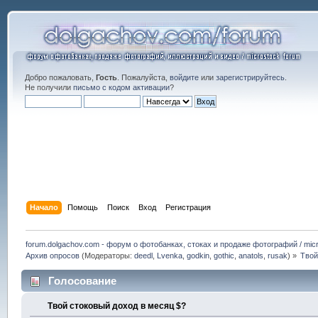
Добро пожаловать,
Гость
. Пожалуйста,
войдите
или
зарегистрируйтесь
.
Не получили
письмо с кодом активации
?
Начало
Помощь
Поиск
Вход
Регистрация
forum.dolgachov.com - форум о фотобанках, стоках и продаже фотографий / micr
Архив опросов
(Модераторы:
deedl
,
Lvenka
,
godkin
,
gothic
,
anatols
,
rusak
) »
Твой
Голосование
Твой стоковый доход в месяц $?