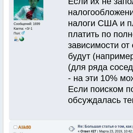
Если их не запо
налогообложени
налоги США и п
Сообщений: 1699
Karma: +3/-1
платить по полн
Пол:
зависимости от 
будут (наприме
(для ряда сосед
- на эти 10% м
Если поиском п
обсуждалась те
Re: Большая статья о том, как
Alik80
«
Ответ #27 :
Марта 23, 2019, 10:42