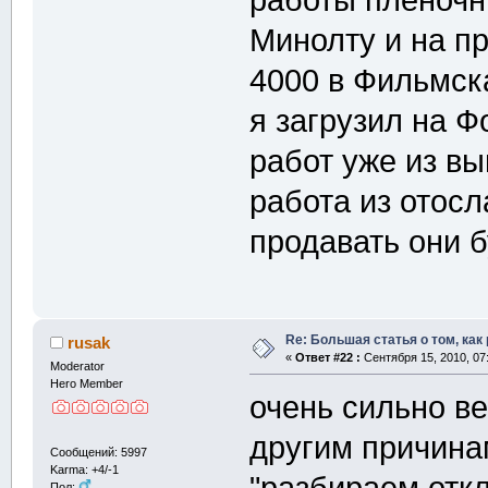
работы пленочн
Минолту и на п
4000 в Фильмск
я загрузил на 
работ уже из в
работа из отос
продавать они б
Re: Большая статья о том, как
rusak
«
Ответ #22 :
Сентября 15, 2010, 07
Moderator
Hero Member
очень сильно в
другим причина
Сообщений: 5997
Karma: +4/-1
Пол: