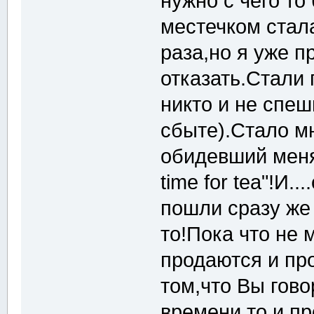
нужно с чего т
местечком стала
раза,но я уже п
отказать.Стали 
никто и не спеш
сбыте).Стало м
обидевший меня 
time for tea"!И.
пошли сразу же 
то!Пока что не 
продаются и пр
том,что Вы гово
времени то и пр