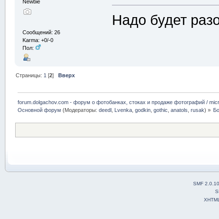
Newbie
Надо будет раз
Сообщений: 26
Karma: +0/-0
Пол:
Страницы:
1
[
2
]
Вверх
forum.dolgachov.com - форум о фотобанках, стоках и продаже фотографий / micr
Основной форум
(Модераторы:
deedl
,
Lvenka
,
godkin
,
gothic
,
anatols
,
rusak
) »
Бо
SMF 2.0.1
S
XHTM