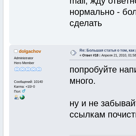
mail, жду ответн
нормально - бол
сделать
Re: Большая статья о том, как
dolgachov
«
Ответ #18 :
Апреля 21, 2010, 01:5
Administrator
Hero Member
попробуйте напи
много.
Сообщений: 10140
Karma: +10/-0
Пол:
ну и не забыва
ссылкам почисти