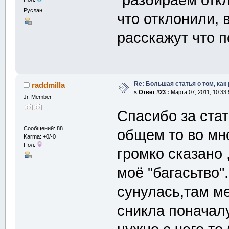
"разбираем отк
Руслан
что отклонили, 
расскажут что 
Re: Большая статья о том, как
raddmilla
«
Ответ #23 :
Марта 07, 2011, 10:33:
Jr. Member
Спасибо за стат
Сообщений: 88
общем то во мн
Karma: +0/-0
Пол:
громко сказано ,
моё "багасьтво"
сунулась,там ме
сникла поначалу