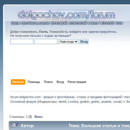
Добро пожаловать,
Гость
. Пожалуйста,
войдите
или
зарегистрируйтесь
.
Не получили
письмо с кодом активации
?
Начало
Помощь
Поиск
Вход
Регистрация
forum.dolgachov.com - форум о фотобанках, стоках и продаже фотографий / micr
Основной форум
(Модераторы:
deedl
,
Lvenka
,
godkin
,
gothic
,
anatols
,
rusak
) »
Бо
Страницы:
1
[
2
]
Вниз
Автор
Тема: Большая статья о том,