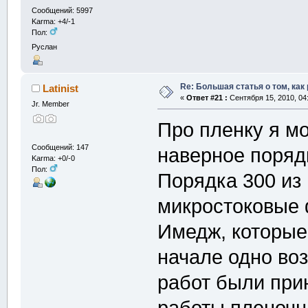
Сообщений: 5997
Karma: +4/-1
Пол:
Руслан
Re: Большая статья о том, как
Latinist
«
Ответ #21 :
Сентября 15, 2010, 04
Jr. Member
Про пленку я мо
Сообщений: 147
наверное порядк
Karma: +0/-0
Пол:
Порядка 300 из 
микростоковые 
Имедж, которые
начале одно воз
работ были при