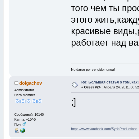
того чем ты пр
этого жить,каж
красивые виды,
работает над в
No darse por vencido nunca!
Re: Большая статья о том, как
dolgachov
«
Ответ #24 :
Апреля 24, 2011, 08:52
Administrator
Hero Member
;]
Сообщений: 10140
Karma: +10/-0
Пол:
https://www.facebook.com/SydaProductions