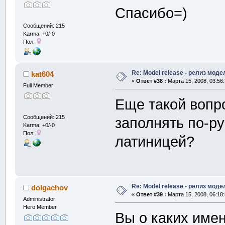
Спасибо=)
Сообщений: 215
Karma: +0/-0
Пол:
Re: Model release - релиз моде
kat604
«
Ответ #38 :
Марта 15, 2008, 03:56
Full Member
Еще такой вопр
Сообщений: 215
заполнять по-ру
Karma: +0/-0
Пол:
латиницей?
Re: Model release - релиз моде
dolgachov
«
Ответ #39 :
Марта 15, 2008, 06:18
Administrator
Hero Member
Вы о каких име