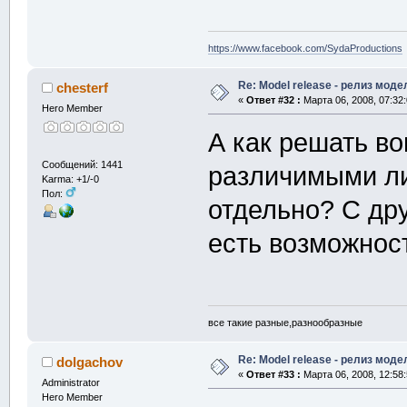
https://www.facebook.com/SydaProductions
Re: Model release - релиз моде
chesterf
«
Ответ #32 :
Марта 06, 2008, 07:32
Hero Member
А как решать во
Сообщений: 1441
различимыми ли
Karma: +1/-0
Пол:
отдельно? С др
есть возможнос
все такие разные,разнообразные
Re: Model release - релиз моде
dolgachov
«
Ответ #33 :
Марта 06, 2008, 12:58
Administrator
Hero Member