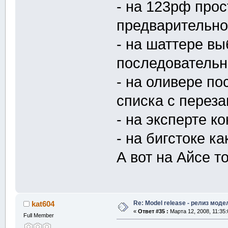
- на 123рф прос
предварительно
- на шаттере вы
последователь
- на оливере п
списка с переза
- на эксперте к
- на бигстоке ка
А вот на Айсе т
Re: Model release - релиз моде
kat604
«
Ответ #35 :
Марта 12, 2008, 11:35:
Full Member