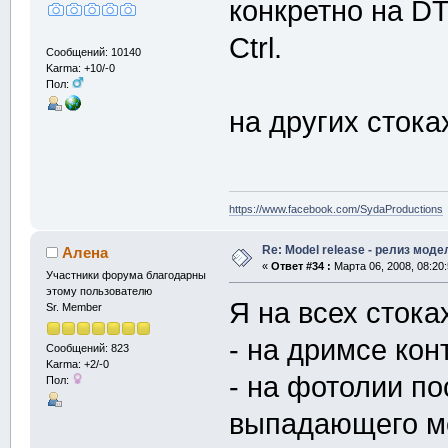
конкретно на DT
Ctrl.
Сообщений: 10140
Karma: +10/-0
Пол:
на других стока
https://www.facebook.com/SydaProductions
Re: Model release - релиз моде
Алена
«
Ответ #34 :
Марта 06, 2008, 08:20
Участники форума благодарны
этому пользователю
Я на всех стока
Sr. Member
- на дримсе кон
Сообщений: 823
Karma: +2/-0
- на фотолии п
Пол:
выпадающего м