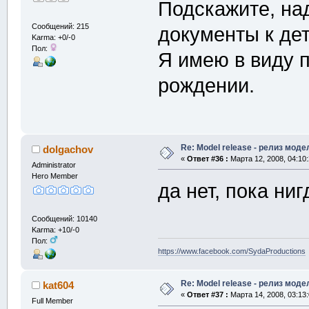
Подскажите, над
Сообщений: 215
документы к де
Karma: +0/-0
Пол:
Я имею в виду п
рождении.
Re: Model release - релиз моде
dolgachov
«
Ответ #36 :
Марта 12, 2008, 04:10
Administrator
Hero Member
да нет, пока ни
Сообщений: 10140
Karma: +10/-0
Пол:
https://www.facebook.com/SydaProductions
Re: Model release - релиз моде
kat604
«
Ответ #37 :
Марта 14, 2008, 03:13
Full Member