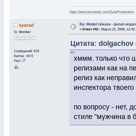
https://www.facebook.com/SydaProductions
Re: Model release - релиз моде
ayazad
«
Ответ #42 :
Марта 15, 2008, 12:42
Sr. Member
Цитата: dolgachov 
Сообщений: 676
Karma: +0/-0
хммм. только что 
Пол:
релизами как на пе
релиз как неправи
инспектора твоего 
по вопросу - нет, 
стиле "мужчина в 