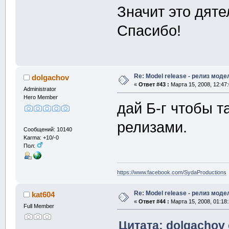
Значит это дят
Спасибо!
Re: Model release - релиз моде
dolgachov
«
Ответ #43 :
Марта 15, 2008, 12:47
Administrator
Hero Member
дай Б-г чтобы т
релизами.
Сообщений: 10140
Karma: +10/-0
Пол:
https://www.facebook.com/SydaProductions
Re: Model release - релиз моде
kat604
«
Ответ #44 :
Марта 15, 2008, 01:18
Full Member
Цитата: dolgachov 