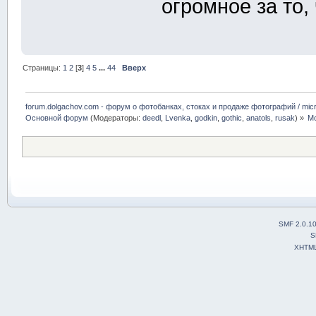
огромное за то,
Страницы:
1
2
[
3
]
4
5
...
44
Вверх
forum.dolgachov.com - форум о фотобанках, стоках и продаже фотографий / micr
Основной форум
(Модераторы:
deedl
,
Lvenka
,
godkin
,
gothic
,
anatols
,
rusak
) »
Mo
SMF 2.0.1
S
XHTM