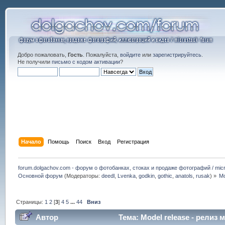
Добро пожаловать,
Гость
. Пожалуйста,
войдите
или
зарегистрируйтесь
.
Не получили
письмо с кодом активации
?
Начало
Помощь
Поиск
Вход
Регистрация
forum.dolgachov.com - форум о фотобанках, стоках и продаже фотографий / micr
Основной форум
(Модераторы:
deedl
,
Lvenka
,
godkin
,
gothic
,
anatols
,
rusak
) »
Mo
Страницы:
1
2
[
3
]
4
5
...
44
Вниз
Автор
Тема: Model release - релиз 