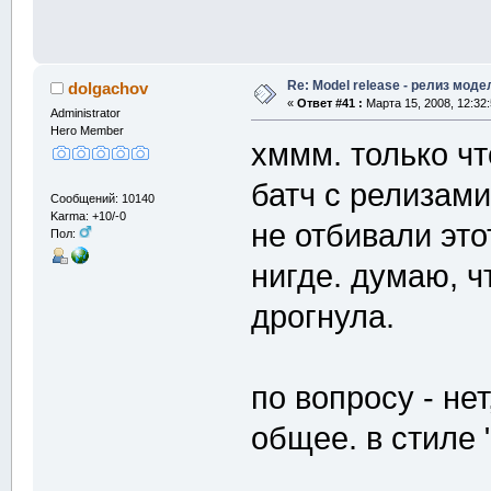
Re: Model release - релиз моде
dolgachov
«
Ответ #41 :
Марта 15, 2008, 12:32
Administrator
Hero Member
хммм. только ч
батч с релизами
Сообщений: 10140
Karma: +10/-0
не отбивали эт
Пол:
нигде. думаю, ч
дрогнула.
по вопросу - не
общее. в стиле 