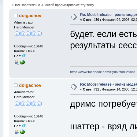
0 Пользователей и 3 Гостей просматривают эту тему.
Re: Model release - релиз моде
dolgachov
«
Ответ #30 :
Февраля 04, 2008, 02:
Administrator
Hero Member
будет. если ест
результаты сесс
Сообщений: 10140
Karma: +10/-0
Пол:
https://www.facebook.com/SydaProductions
Re: Model release - релиз моде
dolgachov
«
Ответ #31 :
Февраля 14, 2008, 12:
Administrator
Hero Member
дримс потребуе
Сообщений: 10140
Karma: +10/-0
шаттер - вряд л
Пол: