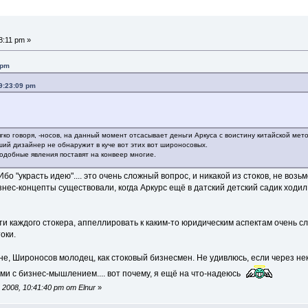
8:11 pm »
 pm
09:23:09 pm
:
ягко говоря, -носов, на данный момент отсасывает деньги Аркуса с воистину китайской ме
й дизайнер не обнаружит в куче вот этих вот широносовых.
подобные явления поставят на конвеер многие.
бо "украсть идею".... это очень сложный вопрос, и никакой из стоков, не возьм
нес-концепты существовали, когда Аркурс ещё в датский детский садик ходил.
и каждого стокера, аппеллировать к каким-то юридическим аспектам очень сл
оки.
, Широносов молодец, как стоковый бизнесмен. Не удивлюсь, если через неко
ми с бизнес-мышлением.... вот почему, я ещё на что-надеюсь
2008, 10:41:40 pm от Elnur
»