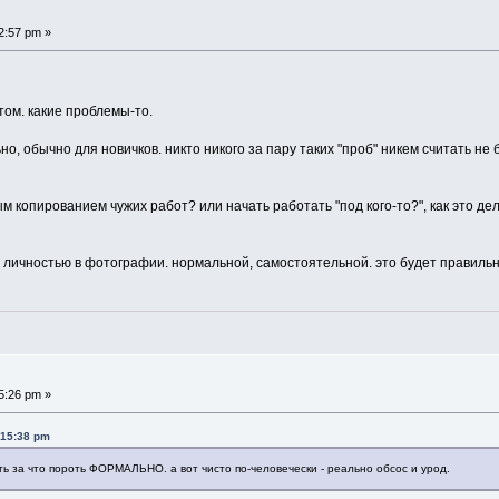
2:57 pm »
том. какие проблемы-то.
но, обычно для новичков. никто никого за пару таких "проб" никем считать не
 копированием чужих работ? или начать работать "под кого-то?", как это де
и личностью в фотографии. нормальной, самостоятельной. это будет правильн
5:26 pm »
:15:38 pm
ть за что пороть ФОРМАЛЬНО. а вот чисто по-человечески - реально обсос и урод.