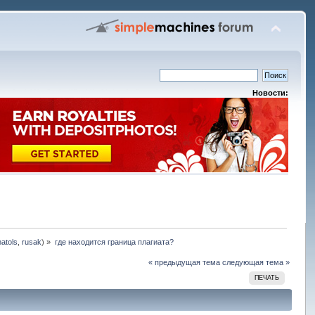
Новости:
natols
,
rusak
) »
где находится граница плагиата? 
« предыдущая тема
следующая тема »
ПЕЧАТЬ