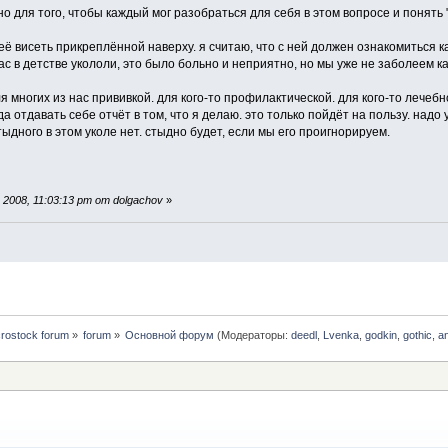
о для того, чтобы каждый мог разобраться для себя в этом вопросе и понять "
её висеть прикреплённой наверху. я считаю, что с ней должен ознакомиться 
нас в детстве укололи, это было больно и неприятно, но мы уже не заболеем к
 многих из нас прививкой. для кого-то профилактической. для кого-то лечебной
а отдавать себе отчёт в том, что я делаю. это только пойдёт на пользу. надо
тыдного в этом уколе нет. стыдно будет, если мы его проигнорируем.
2008, 11:03:13 pm от dolgachov
»
rostock forum
»
forum
»
Основной форум
(Модераторы:
deedl
,
Lvenka
,
godkin
,
gothic
,
a