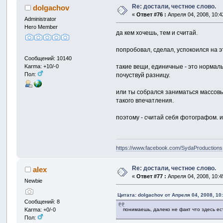
Re: достали, честное слово.
dolgachov
«
Ответ #76 :
Апреля 04, 2008, 10:4
Administrator
Hero Member
да кем хочешь, тем и считай.
попробовал, сделал, успокоился на э
Сообщений: 10140
Karma: +10/-0
такие вещи, единичные - это нормаль
Пол:
почуствуй разницу.
или ты собрался заниматься массовым
такого впечатления.
поэтому - считай себя фотографом. 
https://www.facebook.com/SydaProductions
Re: достали, честное слово.
alex
«
Ответ #77 :
Апреля 04, 2008, 10:4
Newbie
Цитата: dolgachov от Апреля 04, 2008, 10
Сообщений: 8
Karma: +0/-0
понимаешь, далеко не факт что здесь ес
Пол: