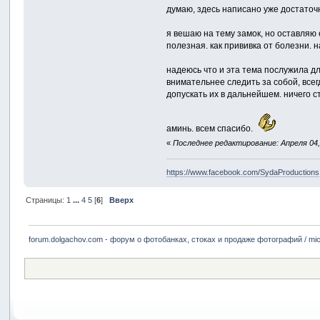
думаю, здесь написано уже достаточн
я вешаю на тему замок, но оставляю 
полезная. как прививка от болезни. 
надеюсь что и эта тема послужила для
внимательнее следить за собой, всегд
допускать их в дальнейшем. ничего с
аминь. всем спасибо.
«
Последнее редактирование: Апреля 04, 
https://www.facebook.com/SydaProductions
Страницы:
1
...
4
5
[
6
]
Вверх
forum.dolgachov.com - форум о фотобанках, стоках и продаже фотографий / mic