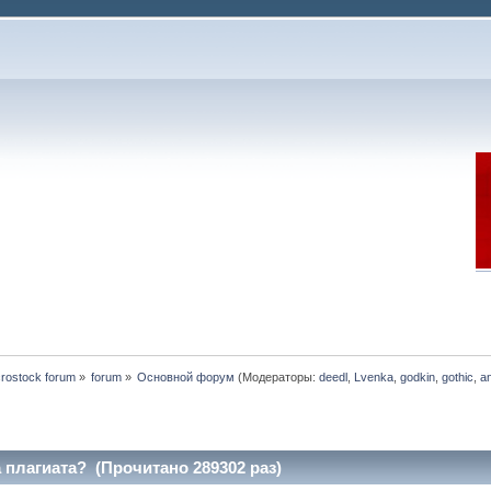
rostock forum
»
forum
»
Основной форум
(Модераторы:
deedl
,
Lvenka
,
godkin
,
gothic
,
a
 плагиата? (Прочитано 289302 раз)