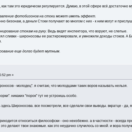
 как там это юридически регулируется. Думаю, в этой сфере всё достаточно 
авление фотобизонов на стоки может иметь эффект.
о бизонам, а деньги Стоки получают во многом с них - к ним могут и прислуш
онирование стокам на руку
. Ведь видят инспектора, что воруют, не слепые.
ял сливки - широносовы ее растирожировали, и умножили доходы стоков. А Б
.
рование еще долго будет мутным
.
5:52 pm »
роносов - молодец". я считаю, что молодцами таких воров называть нельзя.
орки". никаких "порок" тут не устроишь особо.
 здесь Широносова. все посмотрели, все сделали свои выводы. вкратце - да, я
риходится относиться философски - оно неизбежно. а в частности - всегда про
это делают твои знакомые. как это неудачно случилось со мной. и вора получи