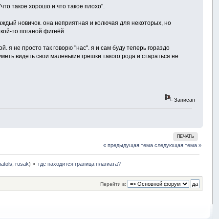
что такое хорошо и что такое плохо".
каждый новичок. она неприятная и колючая для некоторых, но
акой-то поганой фигнёй.
. я не просто так говорю "нас". я и сам буду теперь гораздо
 уметь видеть свои маленькие грешки такого рода и стараться не
Записан
ПЕЧАТЬ
« предыдущая тема
следующая тема »
natols
,
rusak
) »
где находится граница плагиата? 
Перейти в: