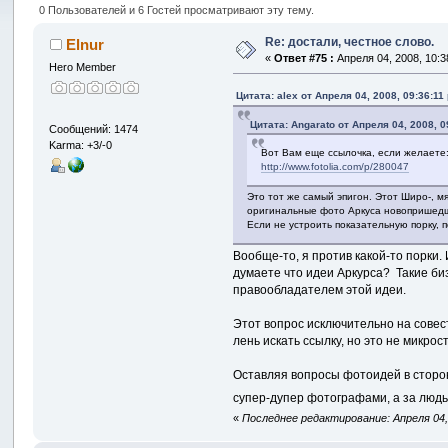
0 Пользователей и 6 Гостей просматривают эту тему.
Re: достали, честное слово.
Elnur
«
Ответ #75 :
Апреля 04, 2008, 10:3
Hero Member
Цитата: alex от Апреля 04, 2008, 09:36:11
Цитата: Angarato от Апреля 04, 2008, 
Сообщений: 1474
Karma: +3/-0
Вот Вам еще ссылочка, если желаете
http://www.fotolia.com/p/280047
Это тот же самый эпигон. Этот Широ-, м
оригинальные фото Аркуса новопришедши
Если не устроить показательную порку, 
Вообще-то, я против какой-то порки. И
думаете что идеи Аркурса? Такие биз
правообладателем этой идеи.
Этот вопрос исключительно на совест
лень искать ссылку, но это не микрост
Оставляя вопросы фотоидей в стороне
супер-дупер фотографами, а за людь
«
Последнее редактирование: Апреля 04, 