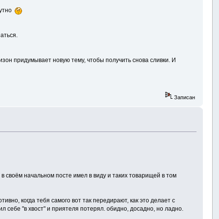
мутно
аться.
изон придумывает новую тему, чтобы получить снова сливки. И
Записан
 в своём начальном посте имел в виду и таких товарищей в том
тивно, когда тебя самого вот так передирают, как это делает с
л себе "в хвост" и приятеля потерял. обидно, досадно, но ладно.