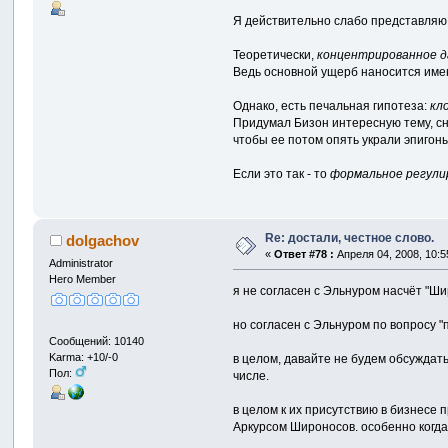
Я действительно слабо представляю,
Теоретически,
концентрированное д
Ведь основной ущерб наносится именн
Однако, есть печальная гипотеза:
кл
Придумал Бизон интересную тему, сн
чтобы ее потом опять украли эпигоны
Если это так - то
формальное регули
Re: достали, честное слово.
dolgachov
«
Ответ #78 :
Апреля 04, 2008, 10:5
Administrator
Hero Member
я не согласен с Эльнуром насчёт "Ши
но согласен с Эльнуром по вопросу "п
Сообщений: 10140
Karma: +10/-0
в целом, давайте не будем обсуждать
Пол:
числе.
в целом к их присутствию в бизнесе п
Аркурсом Широносов. особенно когда 