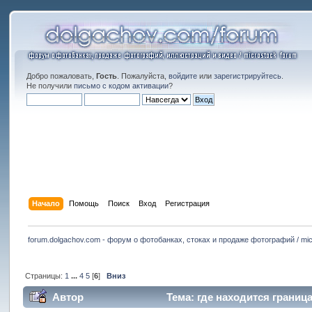
Добро пожаловать,
Гость
. Пожалуйста,
войдите
или
зарегистрируйтесь
.
Не получили
письмо с кодом активации
?
Начало
Помощь
Поиск
Вход
Регистрация
forum.dolgachov.com - форум о фотобанках, стоках и продаже фотографий / mic
Страницы:
1
...
4
5
[
6
]
Вниз
Автор
Тема: где находится граница