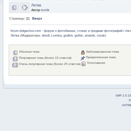
Литва
Автор
tsvirik
Страницы: [
1
]
Вверх
forum.dolgachov.com - форум о фотобанках, стоках и продаже фотографий / micr
Литва
(Модераторы:
deedl
,
Lvenka
,
godkin
,
gothic
,
anatols
,
rusak
)
Обычная тема
Заблокированная тема
Прикрепленная тема
Популярная тема (более 15 ответов)
Голосование
Очень популярная тема (более 25 ответов)
SMF 2.0.1
S
XHTM