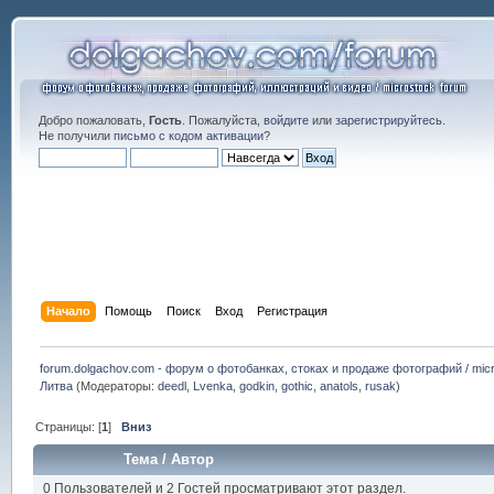
Добро пожаловать,
Гость
. Пожалуйста,
войдите
или
зарегистрируйтесь
.
Не получили
письмо с кодом активации
?
Начало
Помощь
Поиск
Вход
Регистрация
forum.dolgachov.com - форум о фотобанках, стоках и продаже фотографий / micr
Литва
(Модераторы:
deedl
,
Lvenka
,
godkin
,
gothic
,
anatols
,
rusak
)
Страницы: [
1
]
Вниз
Тема
/
Автор
0 Пользователей и 2 Гостей просматривают этот раздел.