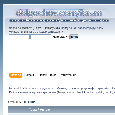
Добро пожаловать,
Гость
. Пожалуйста,
войдите
или
зарегистрируйтесь
.
Не получили
письмо с кодом активации
?
Начало
Помощь
Поиск
Вход
Регистрация
forum.dolgachov.com - форум о фотобанках, стоках и продаже фотографий / micr
Всё остальное + административное
(Модераторы:
deedl
,
Lvenka
,
godkin
,
gothic
,
Страницы: [
1
]
Вниз
Тема
/
Автор