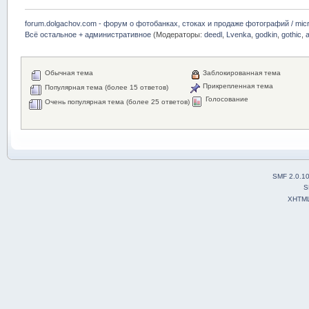
forum.dolgachov.com - форум о фотобанках, стоках и продаже фотографий / micr
Всё остальное + административное
(Модераторы:
deedl
,
Lvenka
,
godkin
,
gothic
,
Обычная тема
Заблокированная тема
Прикрепленная тема
Популярная тема (более 15 ответов)
Голосование
Очень популярная тема (более 25 ответов)
SMF 2.0.1
S
XHTM