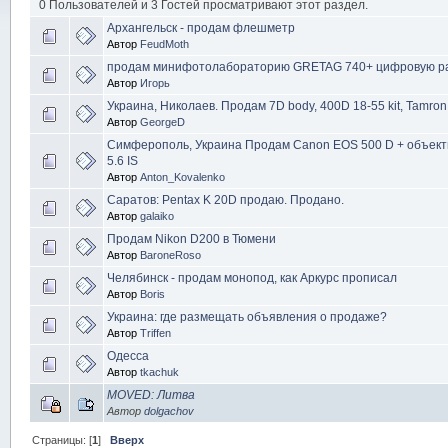
0 Пользователей и 3 Гостей просматривают этот раздел.
Архангельск - продам флешметр
Автор
FeudMoth
продам минифотолабораторию GRETAG 740+ цифровую ра
Автор
Игорь
Украина, Николаев. Продам 7D body, 400D 18-55 kit, Tamron 
Автор
GeorgeD
Cимферополь, Украина Продам Canon EOS 500 D + объекти
5.6 IS
Автор
Anton_Kovalenko
Саратов: Pentax K 20D продаю. Продано.
Автор
galaiko
Продам Nikon D200 в Тюмени
Автор
BaroneRoso
Челябинск - продам монопод, как Аркурс прописал
Автор
Boris
Украина: где размещать объявления о продаже?
Автор
Triffen
Одесса
Автор
tkachuk
MOVED: Литва
Автор
dolgachov
Страницы: [
1
]
Вверх