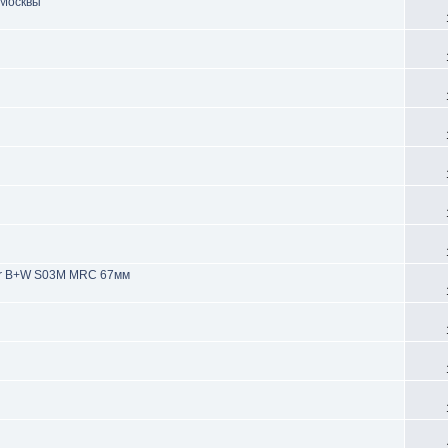
 Москвы
и
er B+W S03M MRC 67мм