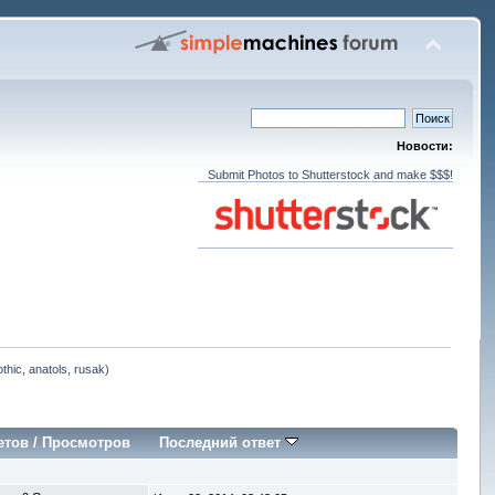
Новости:
Submit Photos to Shutterstock and make $$$!
othic
,
anatols
,
rusak
)
етов
/
Просмотров
Последний ответ