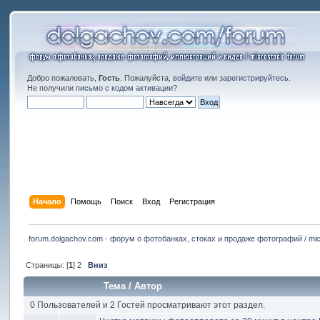
Добро пожаловать,
Гость
. Пожалуйста,
войдите
или
зарегистрируйтесь
.
Не получили
письмо с кодом активации
?
Начало
Помощь
Поиск
Вход
Регистрация
forum.dolgachov.com - форум о фотобанках, стоках и продаже фотографий / mic
Страницы: [
1
]
2
Вниз
Тема
/
Автор
0 Пользователей и 2 Гостей просматривают этот раздел.