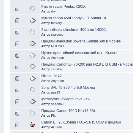
Куплю тушку Pentax K20D.
Автор
rbv
Куплю canon 450D body и EF 50mm1.8
Автор
thekelly
2 моноблока elinchrom 400fx по 14000р
Автор
sazonov
Продам моноблок Bowens Gemini 500 в Москве
Автор
MRONO
Нужен простейший никоновский кит-объектив
Автор
Anykeen
Продам: Canon EF 70-200 mm F/2.8 L IS USM - в Моск
Автор
zanskar
NIkon - M 42
Автор
Anykeen
Sony SAL 75-300 4.5-5.6 Москва
Автор
gae13
фотосумка lowepro nova 2aw
Автор
sazonov
Продам: Canon 400D Kit (18-55)
Автор
F!x
Canon EF 28-135mm F/3.5-5.6 IS USM (Продам)
Автор
AlKulon