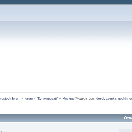
rostock forum
»
forum
»
"Купи-продай"
»
Москва
(Модераторы:
deedl
,
Lvenka
,
godkin
,
g
Отв