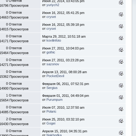
0 Ответов
Июня 22, 2014, 03:43:05 pm
от
yuriych2
16796 Просмотров
0 Ответов
Июня 16, 2012, 05:41:25 pm
от
cryset
14663 Просмотров
0 Ответов
Июня 16, 2012, 05:39:18 pm
от
cryset
14815 Просмотров
0 Ответов
Марта 29, 2012, 10:51:18 am
от
kovilinfoto
14171 Просмотров
0 Ответов
Июня 27, 2011, 10:04:03 pm
от
gothic
15464 Просмотров
0 Ответов
Июня 27, 2011, 03:23:28 pm
от
sazonov
14271 Просмотров
0 Ответов
Апреля 13, 2011, 08:00:28 am
от
PocketDevil
15362 Просмотров
0 Ответов
Февраля 06, 2011, 07:52:31 pm
от
Sergius
14900 Просмотров
1 Ответов
Февраля 01, 2011, 04:49:04 pm
от
Purumpum
15654 Просмотров
0 Ответов
Июля 07, 2010, 12:37:50 am
от
Polaric
14085 Просмотров
2 Ответов
Июня 25, 2010, 03:32:10 pm
от
Gogei
16430 Просмотров
0 Ответов
Апреля 15, 2010, 04:35:31 pm
от
Nakhodka
13900 Просмотров