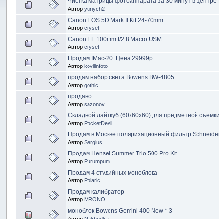
Чистка матрицы фотоаппарата за 30 минут в центре
Автор
yuriych2
Canon EOS 5D Mark II Kit 24-70mm.
Автор
cryset
Canon EF 100mm f/2.8 Macro USM
Автор
cryset
Продам IMac-20. Цена 29999р.
Автор
kovilinfoto
продам набор света Bowens BW-4805
Автор
gothic
продано
Автор
sazonov
Складной лайткуб (60x60x60) для предметной съемк
Автор
PocketDevil
Продам в Москве поляризационный фильтр Schneid
Автор
Sergius
Продам Hensel Summer Trio 500 Pro Kit
Автор
Purumpum
Продам 4 студийных моноблока
Автор
Polaric
Продам калибратор
Автор
MRONO
моноблок Bowens Gemini 400 New * 3
Автор
Nakhodka