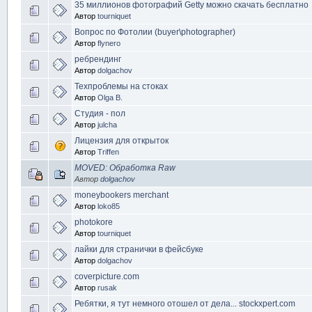
35 миллионов фотографий Getty можно скачать бесплатно
Автор
tourniquet
Вопрос по Фотолии (buyer\photographer)
Автор
flynero
ребрендинг
Автор
dolgachov
Техпроблемы на стоках
Автор
Olga B.
Студия - пол
Автор
julcha
Лицензия для открыток
Автор
Triffen
MOVED: Обработка Raw
Автор
dolgachov
moneybookers merchant
Автор
loko85
photokore
Автор
tourniquet
лайки для странички в фейсбуке
Автор
dolgachov
coverpicture.com
Автор
rusak
Ребятки, я тут немного отошел от дела... stockxpert.com