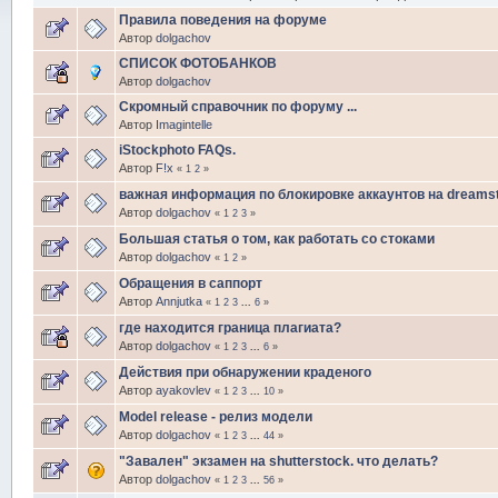
Правила поведения на форуме
Автор
dolgachov
CПИСОК ФОТОБАНКОВ
Автор
dolgachov
Скромный справочник по форуму ...
Автор
Imagintelle
iStockphoto FAQs.
Автор
F!x
«
1
2
»
важная информация по блокировке аккаунтов на dreams
Автор
dolgachov
«
1
2
3
»
Большая статья о том, как работать со стоками
Автор
dolgachov
«
1
2
»
Обращения в саппорт
Автор
Annjutka
«
1
2
3
...
6
»
где находится граница плагиата?
Автор
dolgachov
«
1
2
3
...
6
»
Действия при обнаружении краденого
Автор
ayakovlev
«
1
2
3
...
10
»
Model release - релиз модели
Автор
dolgachov
«
1
2
3
...
44
»
"Завален" экзамен на shutterstock. что делать?
Автор
dolgachov
«
1
2
3
...
56
»