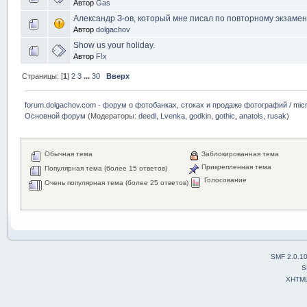
Автор
Gas
Александр З-ов, который мне писал по повторному экзамен
Автор
dolgachov
Show us your holiday.
Автор
F!x
Страницы: [
1
]
2
3
...
30
Вверх
forum.dolgachov.com - форум о фотобанках, стоках и продаже фотографий / micr
Основной форум
(Модераторы:
deedl
,
Lvenka
,
godkin
,
gothic
,
anatols
,
rusak
)
Обычная тема
Заблокированная тема
Прикрепленная тема
Популярная тема (более 15 ответов)
Голосование
Очень популярная тема (более 25 ответов)
SMF 2.0.1
S
XHTM