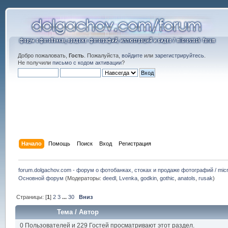
Добро пожаловать,
Гость
. Пожалуйста,
войдите
или
зарегистрируйтесь
.
Не получили
письмо с кодом активации
?
Начало
Помощь
Поиск
Вход
Регистрация
forum.dolgachov.com - форум о фотобанках, стоках и продаже фотографий / micr
Основной форум
(Модераторы:
deedl
,
Lvenka
,
godkin
,
gothic
,
anatols
,
rusak
)
Страницы: [
1
]
2
3
...
30
Вниз
Тема
/
Автор
0 Пользователей и 229 Гостей просматривают этот раздел.