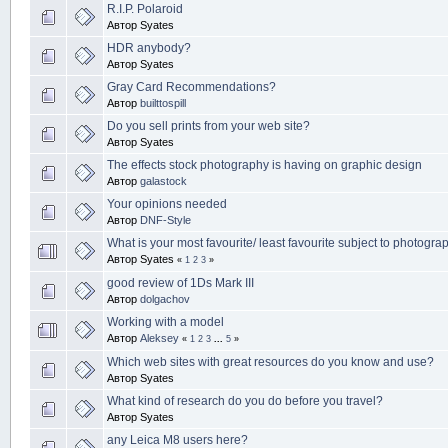
R.I.P. Polaroid
Автор Syates
HDR anybody?
Автор Syates
Gray Card Recommendations?
Автор
builttospill
Do you sell prints from your web site?
Автор Syates
The effects stock photography is having on graphic design
Автор
galastock
Your opinions needed
Автор
DNF-Style
What is your most favourite/ least favourite subject to photogra
Автор Syates
«
1
2
3
»
good review of 1Ds Mark III
Автор
dolgachov
Working with a model
Автор
Aleksey
«
1
2
3
...
5
»
Which web sites with great resources do you know and use?
Автор Syates
What kind of research do you do before you travel?
Автор Syates
any Leica M8 users here?