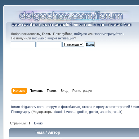
Добро пожаловать,
Гость
. Пожалуйста,
войдите
или
зарегистрируйтесь
.
Не получили
письмо с кодом активации
?
Начало
Помощь
Поиск
Вход
Регистрация
forum.dolgachov.com - форум о фотобанках, стоках и продаже фотографий / micr
Photography
(Модераторы:
deedl
,
Lvenka
,
godkin
,
gothic
,
anatols
,
rusak
)
Страницы: [
1
]
Вниз
Тема
/
Автор