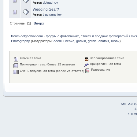
Автор
dolgachov
Wedding Gear?
Автор
travismanley
Страницы: [
1
]
Вверх
forum.dolgachov.com - форум о фотобанках, стоках и продаже фотографий / micr
Photography
(Модераторы:
deedl
,
Lvenka
,
godkin
,
gothic
,
anatols
,
rusak
)
Обычная тема
Заблокированная тема
Прикрепленная тема
Популярная тема (более 15 ответов)
Голосование
Очень популярная тема (более 25 ответов)
SMF 2.0.1
S
XHTM