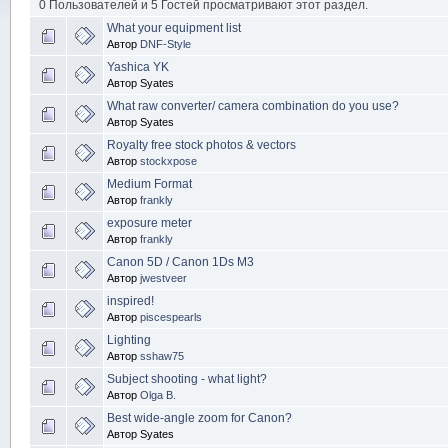
0 Пользователей и 5 Гостей просматривают этот раздел.
What your equipment list
Автор
DNF-Style
Yashica YK
Автор Syates
What raw converter/ camera combination do you use?
Автор Syates
Royalty free stock photos & vectors
Автор
stockxpose
Medium Format
Автор
frankly
exposure meter
Автор
frankly
Canon 5D / Canon 1Ds M3
Автор
jwestveer
inspired!
Автор
piscespearls
Lighting
Автор
sshaw75
Subject shooting - what light?
Автор
Olga B.
Best wide-angle zoom for Canon?
Автор Syates