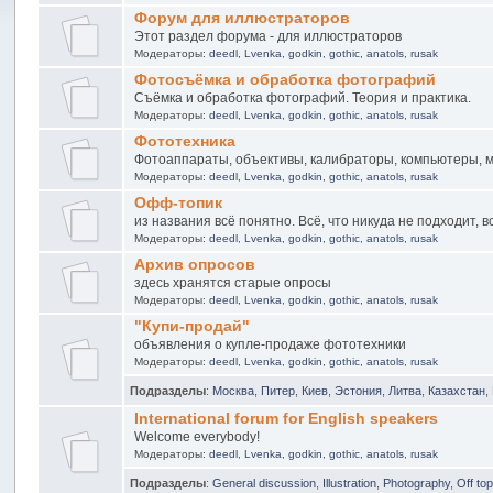
Форум для иллюстраторов
Этот раздел форума - для иллюстраторов
Модераторы:
deedl
,
Lvenka
,
godkin
,
gothic
,
anatols
,
rusak
Фотосъёмка и обработка фотографий
Съёмка и обработка фотографий. Теория и практика.
Модераторы:
deedl
,
Lvenka
,
godkin
,
gothic
,
anatols
,
rusak
Фототехника
Фотоаппараты, объективы, калибраторы, компьютеры, м
Модераторы:
deedl
,
Lvenka
,
godkin
,
gothic
,
anatols
,
rusak
Офф-топик
из названия всё понятно. Всё, что никуда не подходит, 
Модераторы:
deedl
,
Lvenka
,
godkin
,
gothic
,
anatols
,
rusak
Архив опросов
здесь хранятся старые опросы
Модераторы:
deedl
,
Lvenka
,
godkin
,
gothic
,
anatols
,
rusak
"Купи-продай"
объявления о купле-продаже фототехники
Модераторы:
deedl
,
Lvenka
,
godkin
,
gothic
,
anatols
,
rusak
Подразделы
:
Москва
,
Питер
,
Киев
,
Эстония
,
Литва
,
Казахстан
,
International forum for English speakers
Welcome everybody!
Модераторы:
deedl
,
Lvenka
,
godkin
,
gothic
,
anatols
,
rusak
Подразделы
:
General discussion
,
Illustration
,
Photography
,
Off top