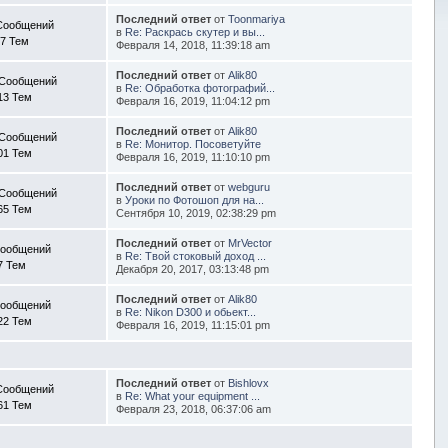
Последний ответ
от
Toonmariya
Сообщений
в
Re: Раскрась скутер и вы...
7 Тем
Февраля 14, 2018, 11:39:18 am
Последний ответ
от
Alik80
 Сообщений
в
Re: Обработка фотографий...
13 Тем
Февраля 16, 2019, 11:04:12 pm
Последний ответ
от
Alik80
 Сообщений
в
Re: Монитор. Посоветуйте
01 Тем
Февраля 16, 2019, 11:10:10 pm
Последний ответ
от
webguru
 Сообщений
в
Уроки по Фотошоп для на...
65 Тем
Сентября 10, 2019, 02:38:29 pm
Последний ответ
от
MrVector
Сообщений
в
Re: Твой стоковый доход ...
7 Тем
Декабря 20, 2017, 03:13:48 pm
Последний ответ
от
Alik80
Сообщений
в
Re: Nikon D300 и обьект...
22 Тем
Февраля 16, 2019, 11:15:01 pm
Последний ответ
от
Bishlovx
Сообщений
в
Re: What your equipment ...
61 Тем
Февраля 23, 2018, 06:37:06 am