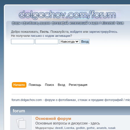
Добро пожаловать,
Гость
. Пожалуйста,
войдите
или
зарегистрируйтесь
.
Не получили
письмо с кодом активации
?
Начало
Помощь
Поиск
Вход
Регистрация
forum.dolgachov.com - форум о фотобанках, стоках и продаже фотографий / mic
forum
Основной форум
Основные вопросы и дискуссии - здесь
Модераторы:
deedl
,
Lvenka
,
godkin
,
gothic
,
anatols
,
rusak