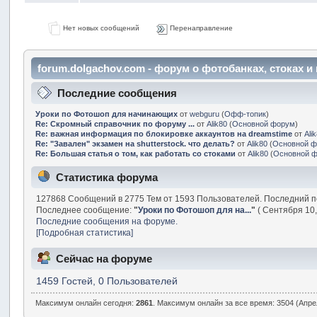
Нет новых сообщений
Перенаправление
forum.dolgachov.com - форум о фотобанках, стоках 
Последние сообщения
Уроки по Фотошоп для начинающих
от
webguru
(
Офф-топик
)
Re: Скромный справочник по форуму ...
от
Alik80
(
Основной форум
)
Re: важная информация по блокировке аккаунтов на dreamstime
от
Ali
Re: "Завален" экзамен на shutterstock. что делать?
от
Alik80
(
Основной 
Re: Большая статья о том, как работать со стоками
от
Alik80
(
Основной 
Статистика форума
127868 Сообщений в 2775 Тем от 1593 Пользователей. Последний п
Последнее сообщение:
"
Уроки по Фотошоп для на...
"
( Сентября 10,
Последние сообщения на форуме.
[Подробная статистика]
Сейчас на форуме
1459 Гостей, 0 Пользователей
Максимум онлайн сегодня:
2861
. Максимум онлайн за все время: 3504 (Апрел