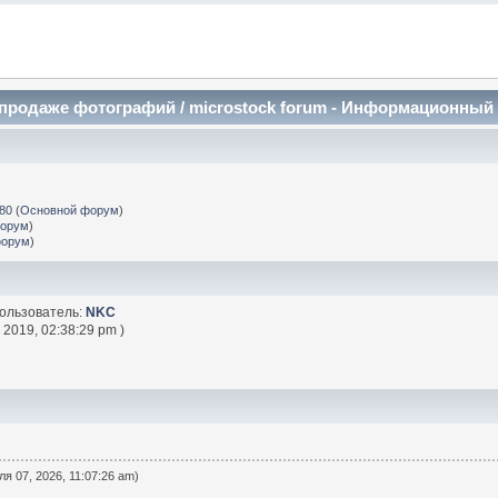
и продаже фотографий / microstock forum - Информационный
k80
(
Основной форум
)
форум
)
форум
)
ользователь:
NKC
 2019, 02:38:29 pm )
я 07, 2026, 11:07:26 am)