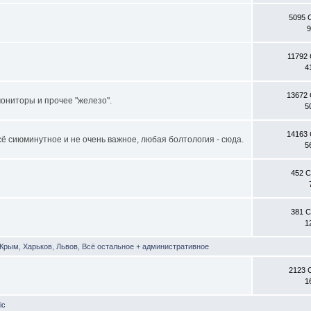
5095 
9
11792
4
13672
ониторы и прочее "железо".
5
14163
всё сиюминутное и не очень важное, любая болтология - сюда.
5
452 
381 
1
Крым
,
Харьков
,
Львов
,
Всё остальное + административное
2123 
1
ic