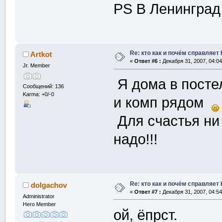
PS В Ленинград 
Re: кто как и почём справляет
Artkot
«
Ответ #6 :
Декабря 31, 2007, 04:04
Jr. Member
Я дома в постел
Сообщений: 136
Karma: +0/-0
и комп рядом
Для счастья ни 
надо!!!
Re: кто как и почём справляет
dolgachov
«
Ответ #7 :
Декабря 31, 2007, 04:54
Administrator
Hero Member
ой, ёпрст.