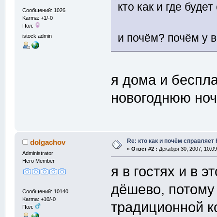
кто как и где буде
Сообщений: 1026
Karma: +1/-0
Пол:
и почём? почём у 
istock admin
я дома и беспл
новогоднюю но
Re: кто как и почём справляет
dolgachov
«
Ответ #2 :
Декабря 30, 2007, 10:09
Administrator
Hero Member
я в гостях и в э
дёшево, потому
Сообщений: 10140
Karma: +10/-0
традиционной к
Пол: