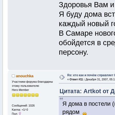
Здоровья Вам и 
Я буду дома вст
каждый новый го
В Самаре новог
обойдется в ср
персону.
Re: кто как и почём справляет
anouchka
«
Ответ #11 :
Декабря 31, 2007, 05:1
Участники форума благодарны
этому пользователю
Цитата: Artkot от 
Hero Member
Я дома в постели (
Сообщений: 1026
Karma: +1/-0
рядом
Пол: