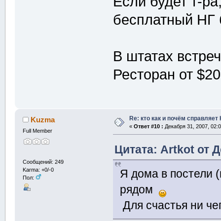
Если будет т-ра,
бесплатный НГ б
В штатах встре
Ресторан от $20
Re: кто как и почём справляет
Kuzma
«
Ответ #10 :
Декабря 31, 2007, 02:0
Full Member
Цитата: Artkot от 
Сообщений: 249
Karma: +0/-0
Я дома в постели (
Пол:
рядом
Для счастья ни чег