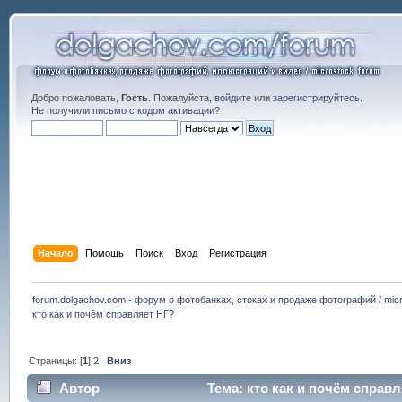
Добро пожаловать,
Гость
. Пожалуйста,
войдите
или
зарегистрируйтесь
.
Не получили
письмо с кодом активации
?
Начало
Помощь
Поиск
Вход
Регистрация
forum.dolgachov.com - форум о фотобанках, стоках и продаже фотографий / micr
кто как и почём справляет НГ?
Страницы: [
1
]
2
Вниз
Автор
Тема: кто как и почём справл