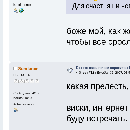
Для счастья ни чег
istock admin
боже мой, как 
чтобы все срос
Re: кто как и почём справляет
Sundance
«
Ответ #12 :
Декабря 31, 2007, 05:5
Hero Member
какая прелесть,
Сообщений: 4257
Karma: +0/-0
Active member
виски, интернет
буду встречать.