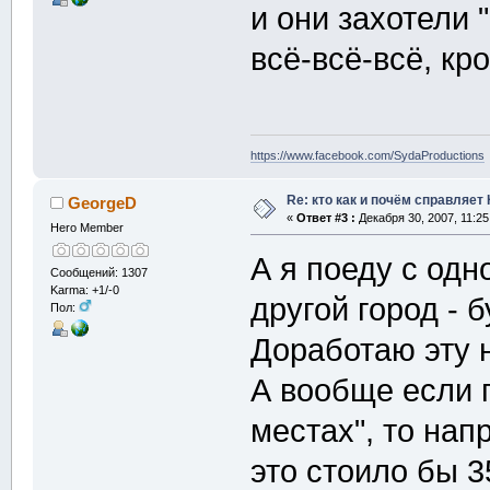
и они захотели 
всё-всё-всё, кр
https://www.facebook.com/SydaProductions
Re: кто как и почём справляет
GeorgeD
«
Ответ #3 :
Декабря 30, 2007, 11:25
Hero Member
А я поеду с одн
Сообщений: 1307
Karma: +1/-0
другой город - 
Пол:
Доработаю эту н
А вообще если г
местах", то нап
это стоило бы 3