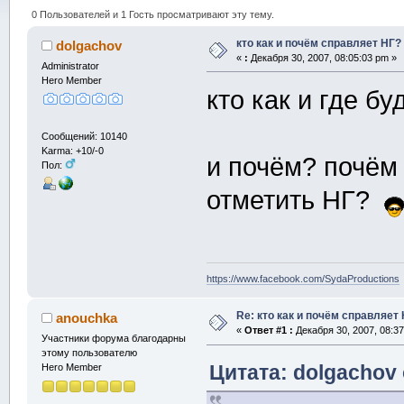
0 Пользователей и 1 Гость просматривают эту тему.
кто как и почём справляет НГ?
dolgachov
«
:
Декабря 30, 2007, 08:05:03 pm »
Administrator
Hero Member
кто как и где б
Сообщений: 10140
Karma: +10/-0
и почём? почём 
Пол:
отметить НГ?
https://www.facebook.com/SydaProductions
Re: кто как и почём справляет
anouchka
«
Ответ #1 :
Декабря 30, 2007, 08:37
Участники форума благодарны
этому пользователю
Цитата: dolgachov 
Hero Member