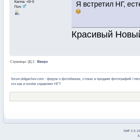
Karma: +0/-0
Я встретил НГ, ес
Пол:
Красивый Новый
Страницы: [
1
]
2
Вверх
forum.dolgachov.com - форум о фотобанках, стоках и продаже фотографий / micr
кто как и почём справляет НГ?
SMF 2.0.1
S