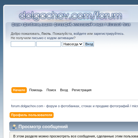
Добро пожаловать,
Гость
. Пожалуйста,
войдите
или
зарегистрируйтесь
.
Не получили
письмо с кодом активации
?
Начало
Помощь
Поиск
Вход
Регистрация
forum.dolgachov.com - форум о фотобанках, стоках и продаже фотографий / micr
Профиль пользователя
Просмотр сообщений
В этом разделе можно просмотреть все сообщения, сделанные этим пользова