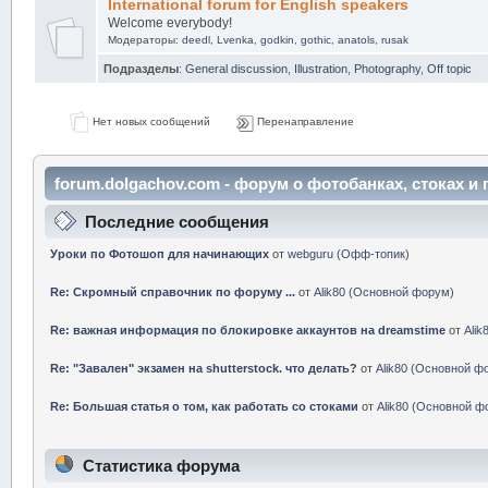
International forum for English speakers
Welcome everybody!
Модераторы:
deedl
,
Lvenka
,
godkin
,
gothic
,
anatols
,
rusak
Подразделы
:
General discussion
,
Illustration
,
Photography
,
Off topic
Нет новых сообщений
Перенаправление
forum.dolgachov.com - форум о фотобанках, стоках 
центр
Последние сообщения
Уроки по Фотошоп для начинающих
от
webguru
(
Офф-топик
)
Re: Скромный справочник по форуму ...
от
Alik80
(
Основной форум
)
Re: важная информация по блокировке аккаунтов на dreamstime
от
Alik
Re: "Завален" экзамен на shutterstock. что делать?
от
Alik80
(
Основной ф
Re: Большая статья о том, как работать со стоками
от
Alik80
(
Основной ф
Статистика форума