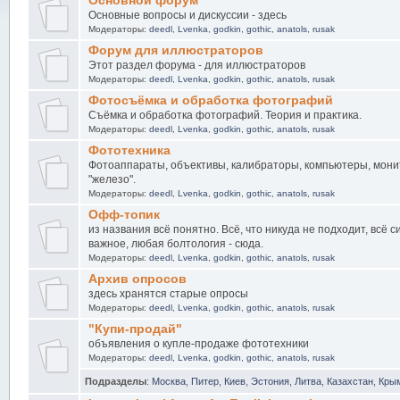
Основной форум
Основные вопросы и дискуссии - здесь
Модераторы:
deedl
,
Lvenka
,
godkin
,
gothic
,
anatols
,
rusak
Форум для иллюстраторов
Этот раздел форума - для иллюстраторов
Модераторы:
deedl
,
Lvenka
,
godkin
,
gothic
,
anatols
,
rusak
Фотосъёмка и обработка фотографий
Съёмка и обработка фотографий. Теория и практика.
Модераторы:
deedl
,
Lvenka
,
godkin
,
gothic
,
anatols
,
rusak
Фототехника
Фотоаппараты, объективы, калибраторы, компьютеры, мони
"железо".
Модераторы:
deedl
,
Lvenka
,
godkin
,
gothic
,
anatols
,
rusak
Офф-топик
из названия всё понятно. Всё, что никуда не подходит, всё 
важное, любая болтология - сюда.
Модераторы:
deedl
,
Lvenka
,
godkin
,
gothic
,
anatols
,
rusak
Архив опросов
здесь хранятся старые опросы
Модераторы:
deedl
,
Lvenka
,
godkin
,
gothic
,
anatols
,
rusak
"Купи-продай"
объявления о купле-продаже фототехники
Модераторы:
deedl
,
Lvenka
,
godkin
,
gothic
,
anatols
,
rusak
Подразделы
:
Москва
,
Питер
,
Киев
,
Эстония
,
Литва
,
Казахстан
,
Кры