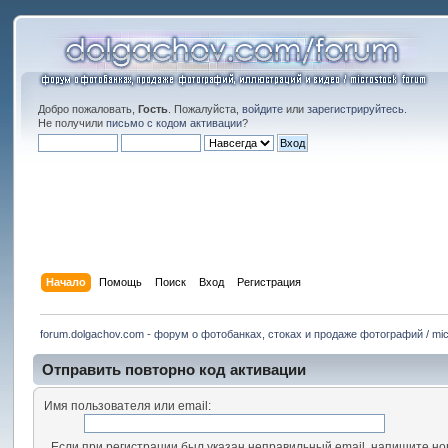
Добро пожаловать,
Гость
. Пожалуйста,
войдите
или
зарегистрируйтесь
.
Не получили
письмо с кодом активации
?
Начало
Помощь
Поиск
Вход
Регистрация
forum.dolgachov.com - форум о фотобанках, стоках и продаже фотографий / mic
Отправить повторно код активации
Имя пользователя или email:
Если при регистрации был указан неправильный email, напишите нов