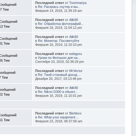
Последний ответ
от
Toonmariya
Сообщений
в
Re: Раскрась скутер и вы...
7 Тем
Февраля 14, 2018, 11:39:18 am
Последний ответ
от
Alik80
 Сообщений
в
Re: Обработка фотографий...
13 Тем
Февраля 16, 2019, 11:04:12 pm
Последний ответ
от
Alik80
 Сообщений
в
Re: Монитор. Посоветуйте
01 Тем
Февраля 16, 2019, 11:10:10 pm
Последний ответ
от
webguru
 Сообщений
в
Уроки по Фотошоп для на...
65 Тем
Сентября 10, 2019, 02:38:29 pm
Последний ответ
от
MrVector
Сообщений
в
Re: Твой стоковый доход ...
7 Тем
Декабря 20, 2017, 03:13:48 pm
Последний ответ
от
Alik80
Сообщений
в
Re: Nikon D300 и обьект...
22 Тем
Февраля 16, 2019, 11:15:01 pm
Последний ответ
от
Bishlovx
Сообщений
в
Re: What your equipment ...
61 Тем
Февраля 23, 2018, 06:37:06 am