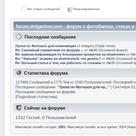
Нет новых сообщений
Перенаправление
forum.dolgachov.com - форум о фотобанках, стоках 
Последние сообщения
Уроки по Фотошоп для начинающих
от
webguru
(
Офф-топик
)
Re: Скромный справочник по форуму ...
от
Alik80
(
Основной форум
)
Re: важная информация по блокировке аккаунтов на dreamstime
от
Ali
Re: "Завален" экзамен на shutterstock. что делать?
от
Alik80
(
Основной 
Re: Большая статья о том, как работать со стоками
от
Alik80
(
Основной 
Статистика форума
127868 Сообщений в 2775 Тем от 1593 Пользователей. Последний п
Последнее сообщение:
"
Уроки по Фотошоп для на...
"
( Сентября 10,
Последние сообщения на форуме.
[Подробная статистика]
Сейчас на форуме
1312 Гостей, 0 Пользователей
Максимум онлайн сегодня:
2861
. Максимум онлайн за все время: 3504 (Апрел