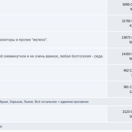
5095 
9
11792
4
13672
ониторы и прочее "железо".
5
14163
всё сиюминутное и не очень важное, любая болтология - сюда.
5
452 
381 
1
Крым
,
Харьков
,
Львов
,
Всё остальное + административное
2123 
1
ic