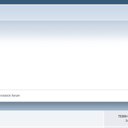
rostock forum
75309
7