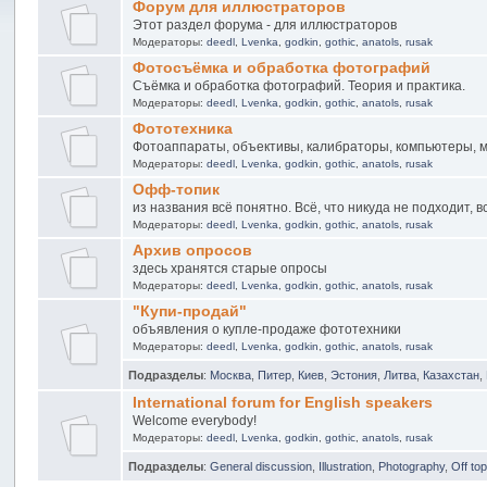
Форум для иллюстраторов
Этот раздел форума - для иллюстраторов
Модераторы:
deedl
,
Lvenka
,
godkin
,
gothic
,
anatols
,
rusak
Фотосъёмка и обработка фотографий
Съёмка и обработка фотографий. Теория и практика.
Модераторы:
deedl
,
Lvenka
,
godkin
,
gothic
,
anatols
,
rusak
Фототехника
Фотоаппараты, объективы, калибраторы, компьютеры, м
Модераторы:
deedl
,
Lvenka
,
godkin
,
gothic
,
anatols
,
rusak
Офф-топик
из названия всё понятно. Всё, что никуда не подходит, 
Модераторы:
deedl
,
Lvenka
,
godkin
,
gothic
,
anatols
,
rusak
Архив опросов
здесь хранятся старые опросы
Модераторы:
deedl
,
Lvenka
,
godkin
,
gothic
,
anatols
,
rusak
"Купи-продай"
объявления о купле-продаже фототехники
Модераторы:
deedl
,
Lvenka
,
godkin
,
gothic
,
anatols
,
rusak
Подразделы
:
Москва
,
Питер
,
Киев
,
Эстония
,
Литва
,
Казахстан
,
International forum for English speakers
Welcome everybody!
Модераторы:
deedl
,
Lvenka
,
godkin
,
gothic
,
anatols
,
rusak
Подразделы
:
General discussion
,
Illustration
,
Photography
,
Off top