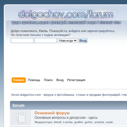
Добро пожаловать,
Гость
. Пожалуйста,
войдите
или
зарегистрируйтесь
.
Не получили
письмо с кодом активации
?
Начало
Помощь
Поиск
Вход
Регистрация
forum.dolgachov.com - форум о фотобанках, стоках и продаже фотографий / mic
forum
Основной форум
Основные вопросы и дискуссии - здесь
Модераторы:
deedl
,
Lvenka
,
godkin
,
gothic
,
anatols
,
rusak