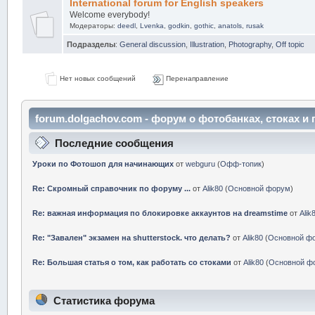
International forum for English speakers
Welcome everybody!
Модераторы:
deedl
,
Lvenka
,
godkin
,
gothic
,
anatols
,
rusak
Подразделы
:
General discussion
,
Illustration
,
Photography
,
Off topic
Нет новых сообщений
Перенаправление
forum.dolgachov.com - форум о фотобанках, стоках 
центр
Последние сообщения
Уроки по Фотошоп для начинающих
от
webguru
(
Офф-топик
)
Re: Скромный справочник по форуму ...
от
Alik80
(
Основной форум
)
Re: важная информация по блокировке аккаунтов на dreamstime
от
Alik
Re: "Завален" экзамен на shutterstock. что делать?
от
Alik80
(
Основной ф
Re: Большая статья о том, как работать со стоками
от
Alik80
(
Основной ф
Статистика форума