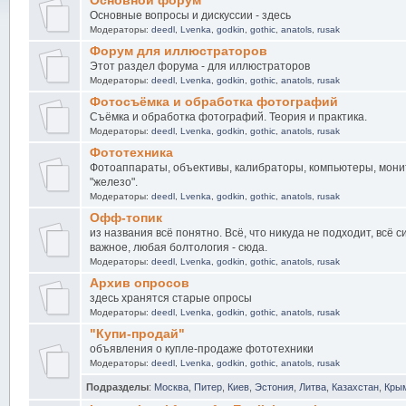
Основной форум
Основные вопросы и дискуссии - здесь
Модераторы:
deedl
,
Lvenka
,
godkin
,
gothic
,
anatols
,
rusak
Форум для иллюстраторов
Этот раздел форума - для иллюстраторов
Модераторы:
deedl
,
Lvenka
,
godkin
,
gothic
,
anatols
,
rusak
Фотосъёмка и обработка фотографий
Съёмка и обработка фотографий. Теория и практика.
Модераторы:
deedl
,
Lvenka
,
godkin
,
gothic
,
anatols
,
rusak
Фототехника
Фотоаппараты, объективы, калибраторы, компьютеры, мони
"железо".
Модераторы:
deedl
,
Lvenka
,
godkin
,
gothic
,
anatols
,
rusak
Офф-топик
из названия всё понятно. Всё, что никуда не подходит, всё 
важное, любая болтология - сюда.
Модераторы:
deedl
,
Lvenka
,
godkin
,
gothic
,
anatols
,
rusak
Архив опросов
здесь хранятся старые опросы
Модераторы:
deedl
,
Lvenka
,
godkin
,
gothic
,
anatols
,
rusak
"Купи-продай"
объявления о купле-продаже фототехники
Модераторы:
deedl
,
Lvenka
,
godkin
,
gothic
,
anatols
,
rusak
Подразделы
:
Москва
,
Питер
,
Киев
,
Эстония
,
Литва
,
Казахстан
,
Кры