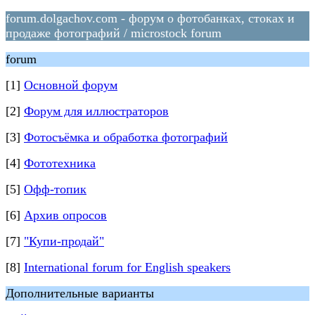
forum.dolgachov.com - форум о фотобанках, стоках и
продаже фотографий / microstock forum
forum
[1]
Основной форум
[2]
Форум для иллюстраторов
[3]
Фотосъёмка и обработка фотографий
[4]
Фототехника
[5]
Офф-топик
[6]
Архив опросов
[7]
"Купи-продай"
[8]
International forum for English speakers
Дополнительные варианты