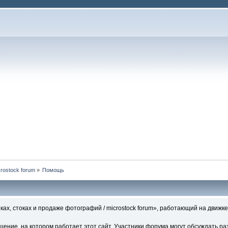
rostock forum
»
Помощь
ах, стоках и продаже фотографий / microstock forum», работающий на движке
ние, на котором работает этот сайт. Участники форума могут обсуждать ра