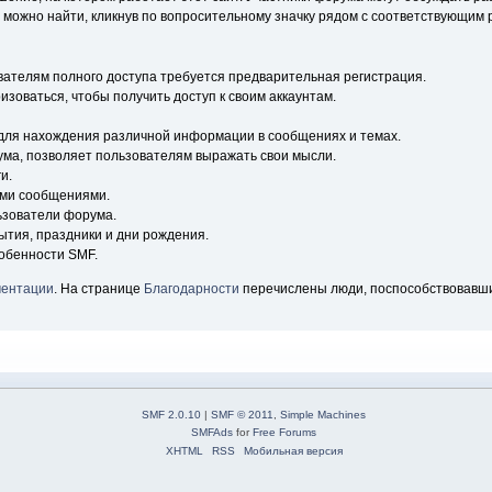
ожно найти, кликнув по вопросительному значку рядом с соответствующим р
вателям полного доступа требуется предварительная регистрация.
зоваться, чтобы получить доступ к своим аккаунтам.
для нахождения различной информации в сообщениях и темах.
ума, позволяет пользователям выражать свои мысли.
и.
ыми сообщениями.
ьзователи форума.
ытия, праздники и дни рождения.
обенности SMF.
ментации
. На странице
Благодарности
перечислены люди, поспособствовавш
SMF 2.0.10
|
SMF © 2011
,
Simple Machines
SMFAds
for
Free Forums
XHTML
RSS
Мобильная версия