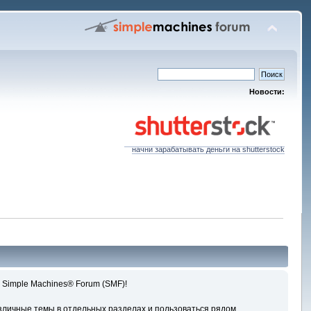
Новости:
начни зарабатывать деньги на shutterstock
 Simple Machines® Forum (SMF)!
зличные темы в отдельных разделах и пользоваться рядом