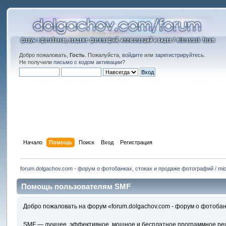
Добро пожаловать,
Гость
. Пожалуйста,
войдите
или
зарегистрируйтесь
.
Не получили
письмо с кодом активации
?
Начало
Помощь
Поиск
Вход
Регистрация
forum.dolgachov.com - форум о фотобанках, стоках и продаже фотографий / mic
Помощь пользователям SMF
Добро пожаловать на форум «forum.dolgachov.com - форум о фотобанк
SMF — лучшее, эффективное, мощное и бесплатное программное реше