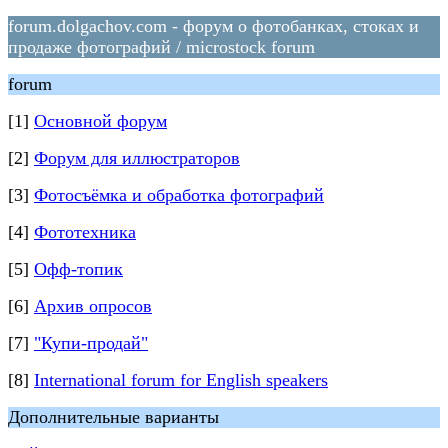
forum.dolgachov.com - форум о фотобанках, стоках и
продаже фотографий / microstock forum
forum
[1]
Основной форум
[2]
Форум для иллюстраторов
[3]
Фотосъёмка и обработка фотографий
[4]
Фототехника
[5]
Офф-топик
[6]
Архив опросов
[7]
"Купи-продай"
[8]
International forum for English speakers
Дополнительные варианты