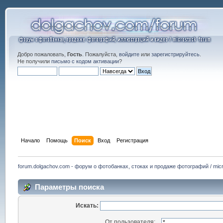
Добро пожаловать,
Гость
. Пожалуйста,
войдите
или
зарегистрируйтесь
.
Не получили
письмо с кодом активации
?
Начало
Помощь
Поиск
Вход
Регистрация
forum.dolgachov.com - форум о фотобанках, стоках и продаже фотографий / micr
Параметры поиска
Искать:
От пользователя: