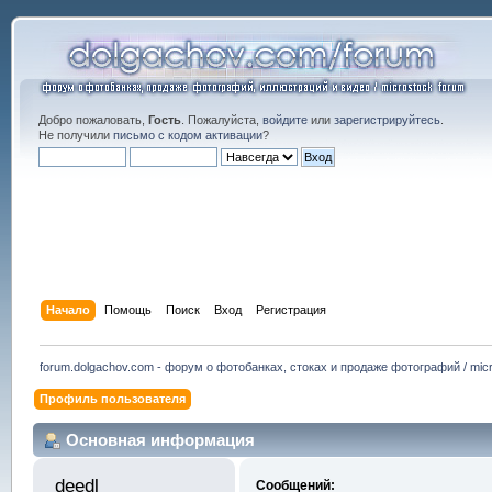
Добро пожаловать,
Гость
. Пожалуйста,
войдите
или
зарегистрируйтесь
.
Не получили
письмо с кодом активации
?
Начало
Помощь
Поиск
Вход
Регистрация
forum.dolgachov.com - форум о фотобанках, стоках и продаже фотографий / micr
Профиль пользователя
Основная информация
deedl 
Сообщений: