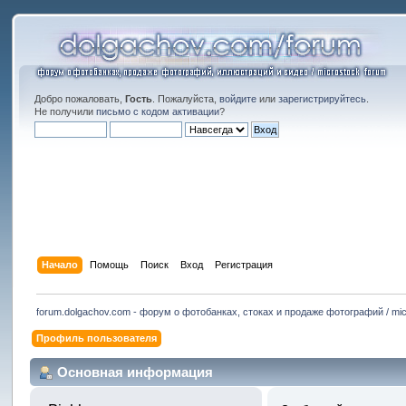
Добро пожаловать,
Гость
. Пожалуйста,
войдите
или
зарегистрируйтесь
.
Не получили
письмо с кодом активации
?
Начало
Помощь
Поиск
Вход
Регистрация
forum.dolgachov.com - форум о фотобанках, стоках и продаже фотографий / mic
Профиль пользователя
Основная информация