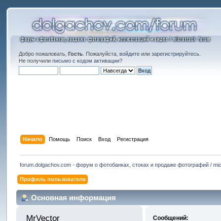
Добро пожаловать,
Гость
. Пожалуйста,
войдите
или
зарегистрируйтесь
.
Не получили
письмо с кодом активации
?
Начало
Помощь
Поиск
Вход
Регистрация
forum.dolgachov.com - форум о фотобанках, стоках и продаже фотографий / mic
Профиль пользователя
Основная информация
MrVector 
Сообщений: