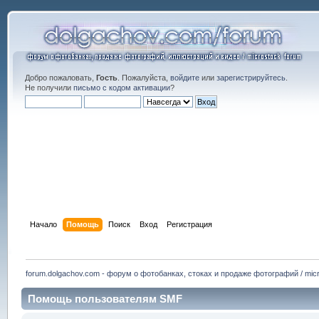
Добро пожаловать,
Гость
. Пожалуйста,
войдите
или
зарегистрируйтесь
.
Не получили
письмо с кодом активации
?
Начало
Помощь
Поиск
Вход
Регистрация
forum.dolgachov.com - форум о фотобанках, стоках и продаже фотографий / micr
Помощь пользователям SMF