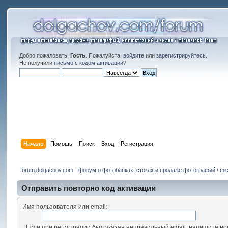
Добро пожаловать,
Гость
. Пожалуйста,
войдите
или
зарегистрируйтесь
.
Не получили
письмо с кодом активации
?
Начало
Помощь
Поиск
Вход
Регистрация
forum.dolgachov.com - форум о фотобанках, стоках и продаже фотографий / mic
Отправить повторно код активации
Имя пользователя или email:
Если при регистрации был указан неправильный email, напишите нов