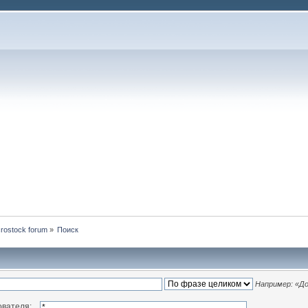
rostock forum
»
Поиск
Например:
«До
ователя: