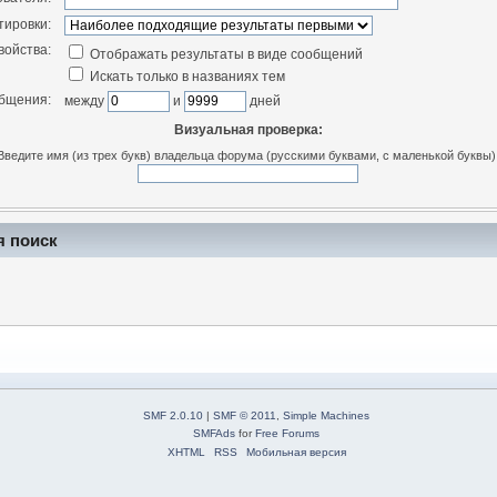
тировки:
войства:
Отображать результаты в виде сообщений
Искать только в названиях тем
общения:
между
и
дней
Визуальная проверка:
Введите имя (из трех букв) владельца форума (русскими буквами, с маленькой буквы)
я поиск
SMF 2.0.10
|
SMF © 2011
,
Simple Machines
SMFAds
for
Free Forums
XHTML
RSS
Мобильная версия