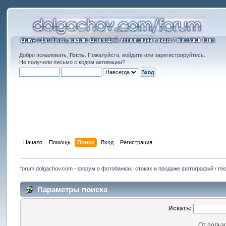
Добро пожаловать,
Гость
. Пожалуйста,
войдите
или
зарегистрируйтесь
.
Не получили
письмо с кодом активации
?
Начало
Помощь
Поиск
Вход
Регистрация
forum.dolgachov.com - форум о фотобанках, стоках и продаже фотографий / mic
Параметры поиска
Искать:
От польз