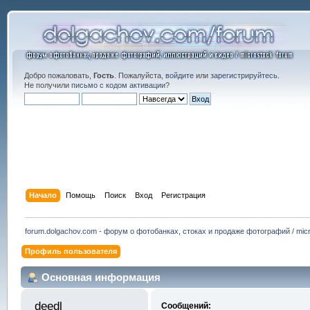
Добро пожаловать,
Гость
. Пожалуйста,
войдите
или
зарегистрируйтесь
.
Не получили
письмо с кодом активации
?
Начало
Помощь
Поиск
Вход
Регистрация
forum.dolgachov.com - форум о фотобанках, стоках и продаже фотографий / micr
Профиль пользователя
Основная информация
deedl 
Сообщений: