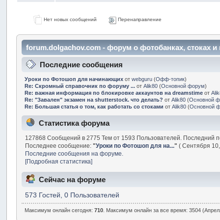
Нет новых сообщений
Перенаправление
forum.dolgachov.com - форум о фотобанках, стоках 
Последние сообщения
Уроки по Фотошоп для начинающих
от
webguru
(
Офф-топик
)
Re: Скромный справочник по форуму ...
от
Alik80
(
Основной форум
)
Re: важная информация по блокировке аккаунтов на dreamstime
от
Ali
Re: "Завален" экзамен на shutterstock. что делать?
от
Alik80
(
Основной 
Re: Большая статья о том, как работать со стоками
от
Alik80
(
Основной 
Статистика форума
127868 Сообщений в 2775 Тем от 1593 Пользователей. Последний п
Последнее сообщение:
"
Уроки по Фотошоп для на...
"
( Сентября 10,
Последние сообщения на форуме.
[Подробная статистика]
Сейчас на форуме
573 Гостей, 0 Пользователей
Максимум онлайн сегодня:
710
. Максимум онлайн за все время: 3504 (Апреля