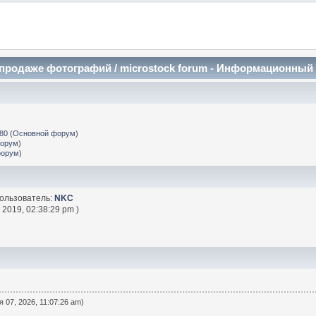
и продаже фотографий / microstock forum - Информационный
k80
(
Основной форум
)
форум
)
форум
)
ользователь:
NKC
 2019, 02:38:29 pm )
 07, 2026, 11:07:26 am)