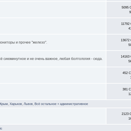
5095 
9
11792
4
13672
ониторы и прочее "железо".
5
14163
всё сиюминутное и не очень важное, любая болтология - сюда.
5
452 
381 
1
Крым
,
Харьков
,
Львов
,
Всё остальное + административное
2123 
1
ic