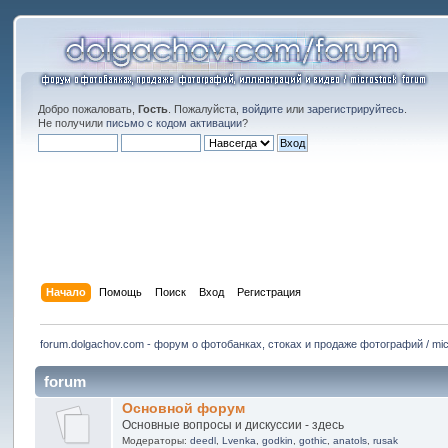
Добро пожаловать,
Гость
. Пожалуйста,
войдите
или
зарегистрируйтесь
.
Не получили
письмо с кодом активации
?
Начало
Помощь
Поиск
Вход
Регистрация
forum.dolgachov.com - форум о фотобанках, стоках и продаже фотографий / mic
forum
Основной форум
Основные вопросы и дискуссии - здесь
Модераторы:
deedl
,
Lvenka
,
godkin
,
gothic
,
anatols
,
rusak