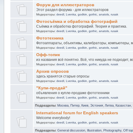
Форум для иллюстраторов
Этот раздел форума - для иллюстраторов
Модераторы:
deedl
,
Lvenka
,
godkin
,
gothic
,
anatols
,
rusak
Фотосъёмка и обработка фотографий
Съёмка и обработка фотографий. Теория и практика.
Модераторы:
deedl
,
Lvenka
,
godkin
,
gothic
,
anatols
,
rusak
Фототехника
Фотоаппараты, объективы, калибраторы, компьютеры, м
Модераторы:
deedl
,
Lvenka
,
godkin
,
gothic
,
anatols
,
rusak
Офф-топик
из названия всё понятно. Всё, что никуда не подходит, 
Модераторы:
deedl
,
Lvenka
,
godkin
,
gothic
,
anatols
,
rusak
Архив опросов
здесь хранятся старые опросы
Модераторы:
deedl
,
Lvenka
,
godkin
,
gothic
,
anatols
,
rusak
"Купи-продай"
объявления о купле-продаже фототехники
Модераторы:
deedl
,
Lvenka
,
godkin
,
gothic
,
anatols
,
rusak
Подразделы
:
Москва
,
Питер
,
Киев
,
Эстония
,
Литва
,
Казахстан
,
International forum for English speakers
Welcome everybody!
Модераторы:
deedl
,
Lvenka
,
godkin
,
gothic
,
anatols
,
rusak
Подразделы
:
General discussion
,
Illustration
,
Photography
,
Off top