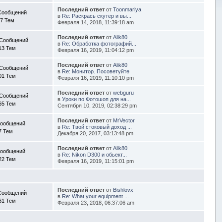
Последний ответ
от
Toonmariya
Сообщений
в
Re: Раскрась скутер и вы...
7 Тем
Февраля 14, 2018, 11:39:18 am
Последний ответ
от
Alik80
 Сообщений
в
Re: Обработка фотографий...
13 Тем
Февраля 16, 2019, 11:04:12 pm
Последний ответ
от
Alik80
 Сообщений
в
Re: Монитор. Посоветуйте
01 Тем
Февраля 16, 2019, 11:10:10 pm
Последний ответ
от
webguru
 Сообщений
в
Уроки по Фотошоп для на...
65 Тем
Сентября 10, 2019, 02:38:29 pm
Последний ответ
от
MrVector
Сообщений
в
Re: Твой стоковый доход ...
7 Тем
Декабря 20, 2017, 03:13:48 pm
Последний ответ
от
Alik80
Сообщений
в
Re: Nikon D300 и обьект...
22 Тем
Февраля 16, 2019, 11:15:01 pm
Последний ответ
от
Bishlovx
Сообщений
в
Re: What your equipment ...
61 Тем
Февраля 23, 2018, 06:37:06 am