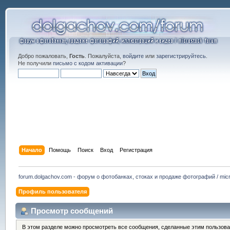
Добро пожаловать,
Гость
. Пожалуйста,
войдите
или
зарегистрируйтесь
.
Не получили
письмо с кодом активации
?
Начало
Помощь
Поиск
Вход
Регистрация
forum.dolgachov.com - форум о фотобанках, стоках и продаже фотографий / micr
Профиль пользователя
Просмотр сообщений
В этом разделе можно просмотреть все сообщения, сделанные этим пользова