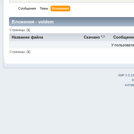
Сообщения
Темы
Вложения
Вложения - voldem
Страницы: [
1
]
Название файла
Скачано
Сообщени
У пользовате
Страницы: [
1
]
SMF 2.0.1
S
XHTM