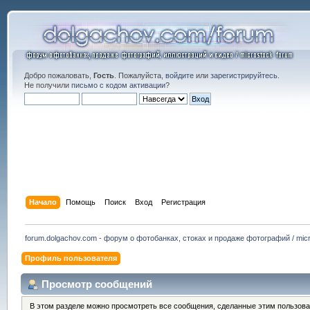
Добро пожаловать,
Гость
. Пожалуйста,
войдите
или
зарегистрируйтесь
.
Не получили
письмо с кодом активации
?
Начало
Помощь
Поиск
Вход
Регистрация
forum.dolgachov.com - форум о фотобанках, стоках и продаже фотографий / micr
Профиль пользователя
Просмотр сообщений
В этом разделе можно просмотреть все сообщения, сделанные этим пользова