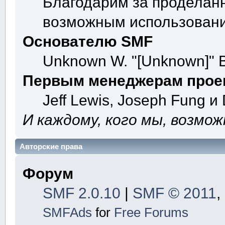
Благодарим за проделанн
возможным использовани
Основателю SMF
Unknown W. "[Unknown]" B
Первым менеджерам прое
Jeff Lewis, Joseph Fung и
И каждому, кого мы, возмо
Авторские права
Форум
SMF 2.0.10
|
SMF © 2011
,
SMFAds
for
Free Forums