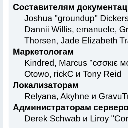
Составителям документац
Joshua "groundup" Dickerso
Dannii Willis, emanuele, 
Thorsen, Jade Elizabeth T
Маркетологам
Kindred, Marcus "cσσкιє мσ
Otowo, rickC и Tony Reid
Локализаторам
Relyana, Akyhne и GravuT
Администраторам сервер
Derek Schwab и Liroy "Co