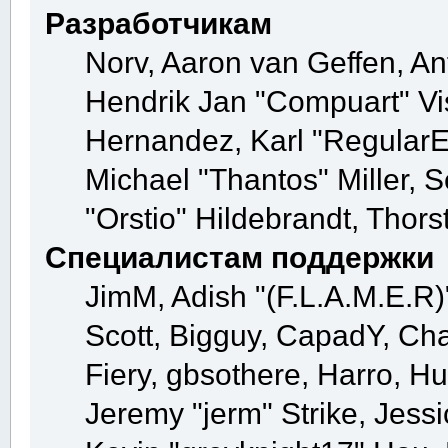
Разработчикам
Norv, Aaron van Geffen, Ant
Hendrik Jan "Compuart" Vi
Hernandez, Karl "Regular
Michael "Thantos" Miller, 
"Orstio" Hildebrandt, Thors
Специалистам поддержки
JimM, Adish "(F.L.A.M.E.R)"
Scott, Bigguy, CapadY, Ch
Fiery, gbsothere, Harro, H
Jeremy "jerm" Strike, Jess