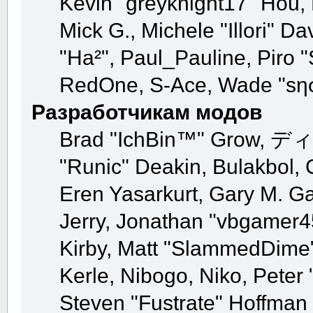
Kevin "greyknight17" Hou, K
Mick G., Michele "Illori" Da
"Ha²", Paul_Pauline, Piro 
RedOne, S-Ace, Wade "sη
Разработчикам модов
Brad "IchBin™" Grow, ディン
"Runic" Deakin, Bulakbol, 
Eren Yasarkurt, Gary M. G
Jerry, Jonathan "vbgamer45
Kirby, Matt "SlammedDime
Kerle, Nibogo, Niko, Peter 
Steven "Fustrate" Hoffman