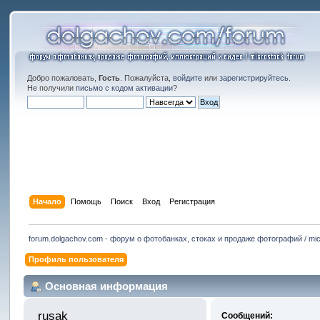
Добро пожаловать,
Гость
. Пожалуйста,
войдите
или
зарегистрируйтесь
.
Не получили
письмо с кодом активации
?
Начало
Помощь
Поиск
Вход
Регистрация
forum.dolgachov.com - форум о фотобанках, стоках и продаже фотографий / mic
Профиль пользователя
Основная информация
rusak 
Сообщений: