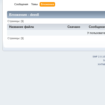
Сообщения
Темы
Вложения
Вложения - deedl
Страницы: [
1
]
Название файла
Скачано
Сообщени
У пользовате
Страницы: [
1
]
SMF 2.0.1
S
XHTM